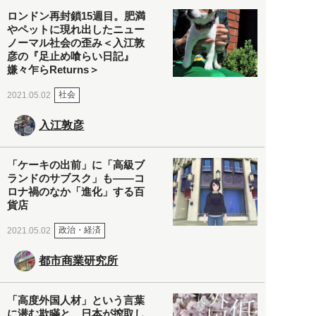
ロンドン再封鎖15週目。肥満
やペットに現れ出したニュー
ノーマル社会の歪み＜入江敦
彦の『足止め喰らい日記』
嫌々乍らReturns＞
社会
2021.05.02
入江敦彦
「ケーキの出前」に「高級ブ
ランドのサブスク」も――コ
ロナ禍のなか「進化」する百
貨店
政治・経済
2021.05.02
都市商業研究所
「高度外国人材」という言葉
に潜む欺瞞と、日本が搾取し