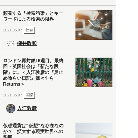
頻発する「検索汚染」とキー
ワードによる検索の限界
社会
2021.05.07
柳井政和
ロンドン再封鎖16週目。最終
回・英国社会は「新たな段
階」に。＜入江敦彦の『足止
め喰らい日記』嫌々乍ら
Returns＞
国際
2021.05.07
入江敦彦
仮想通貨は“仮想”な存在なの
か？ 拡大する現実世界への
影響