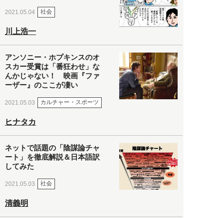
社会
2021.05.04
川上浩一
アンソニー・ホプキンスのオ
スカー受賞は「番狂わせ」な
んかじゃない！ 映画『ファ
ーザー』のここが凄い
カルチャー・スポーツ
2021.05.03
ヒナタカ
ネットで話題の「陰謀論チャ
ート」を徹底解説＆日本語訳
してみた
社会
2021.05.03
清義明