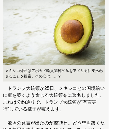
メキシコ外相はアボカド輸入関税20％をアメリカに支払わ
せることを提案。その心は……？
トランプ大統領が25日、メキシコとの国境沿い
に壁を築くよう命じる大統領令に署名しました。
これは公約通りで、トランプ大統領が“有言実
行”している様子が窺えます。
驚きの発言が出たのが翌26日。どう壁を築くた