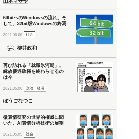
山本マサヤ
64bitへのWindowsの流れ。そ
して、32bit版Windowsの終焉
社会
2021.05.06
柳井政和
再び訪れる「就職氷河期」。
縁故優遇政権を終わらせるの
は今
政治・経済
2021.05.06
ぼうごなつこ
微表情研究の世界的権威に聞
いた、AI表情分析技術の展望
社会
2021.05.05