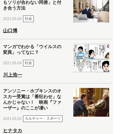
もソリが合わない同僚」と付
き合う方法
社会
2021.05.04
山口博
マンガでわかる「ウイルスの
変異」ってなに？
社会
2021.05.04
川上浩一
アンソニー・ホプキンスのオ
スカー受賞は「番狂わせ」な
んかじゃない！ 映画『ファ
ーザー』のここが凄い
カルチャー・スポーツ
2021.05.03
ヒナタカ