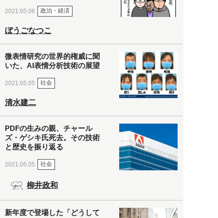
政治・経済
2021.05.06
ぼうごなつこ
微表情研究の世界的権威に聞
いた、AI表情分析技術の展望
社会
2021.05.05
清水建二
PDFの生みの親、チャール
ズ・ゲシキ氏死去。その技術
と歴史を振り返る
社会
2021.05.05
柳井政和
新年度で登場した「どうして