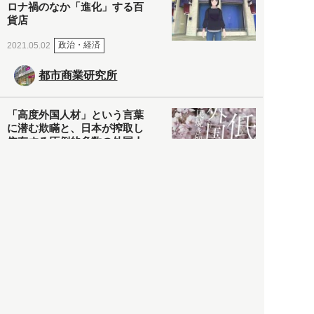
ロナ禍のなか「進化」する百
貨店
政治・経済
2021.05.02
都市商業研究所
「高度外国人材」という言葉
に潜む欺瞞と、日本が搾取し
依存する圧倒的多数の外国人
労働者の実像とは？
社会
2021.05.01
月刊日本
以前の記事をもっと見る