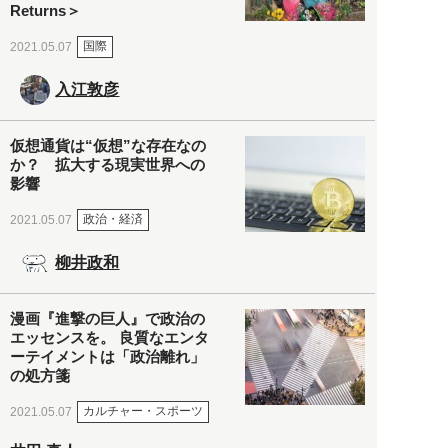
Returns＞
国際
2021.05.07
入江敦彦
仮想通貨は“仮想”な存在なの
か？ 拡大する現実世界への
影響
政治・経済
2021.05.07
柳井政和
漫画『進撃の巨人』で政治の
エッセンスを。 良質なエンタ
ーテイメントは「政治離れ」
の処方箋
カルチャー・スポーツ
2021.05.07