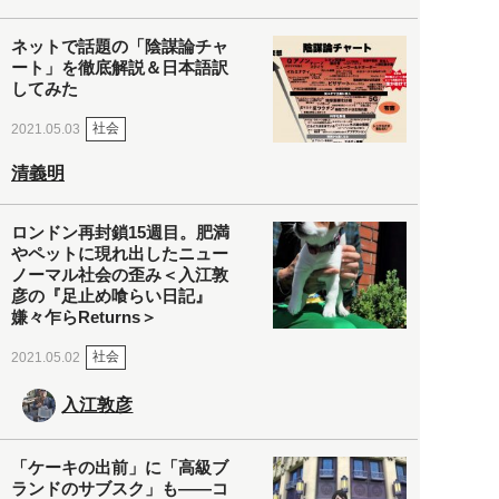
ネットで話題の「陰謀論チャ
ート」を徹底解説＆日本語訳
してみた
社会
2021.05.03
清義明
ロンドン再封鎖15週目。肥満
やペットに現れ出したニュー
ノーマル社会の歪み＜入江敦
彦の『足止め喰らい日記』
嫌々乍らReturns＞
社会
2021.05.02
入江敦彦
「ケーキの出前」に「高級ブ
ランドのサブスク」も――コ