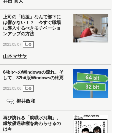
井田 真人
上司の「応援」なんて部下に
は響かない！？ 今すぐ職場
に導入するべきモチベーショ
ンアップの方法
社会
2021.05.07
山本マサヤ
64bitへのWindowsの流れ。そ
して、32bit版Windowsの終焉
社会
2021.05.06
柳井政和
再び訪れる「就職氷河期」。
縁故優遇政権を終わらせるの
は今