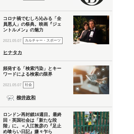
コロナ禍でむしろ沁みる「全
員悪人」の祭典。映画『ジェ
ントルメン』の魅力
カルチャー・スポーツ
2021.05.07
ヒナタカ
頻発する「検索汚染」とキー
ワードによる検索の限界
社会
2021.05.07
柳井政和
ロンドン再封鎖16週目。最終
回・英国社会は「新たな段
階」に。＜入江敦彦の『足止
め喰らい日記』嫌々乍ら