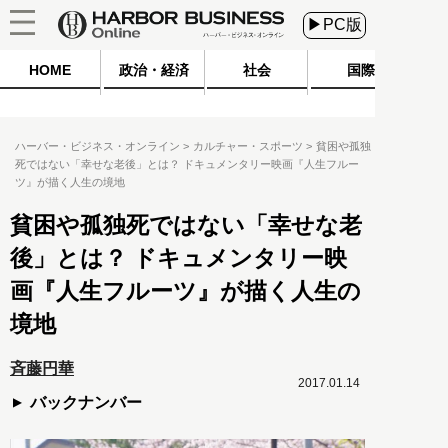
▶PC版
HOME
政治・経済
社会
国際
ハーバー・ビジネス・オンライン
カルチャー・スポーツ
貧困や孤独
死ではない「幸せな老後」とは？ ドキュメンタリー映画『人生フルー
ツ』が描く人生の境地
貧困や孤独死ではない「幸せな老
後」とは？ ドキュメンタリー映
画『人生フルーツ』が描く人生の
境地
斉藤円華
2017.01.14
バックナンバー