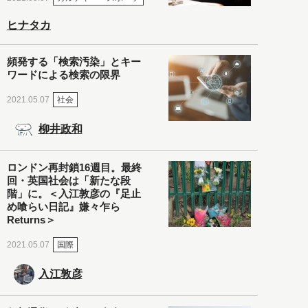
ヒナタカ
頻発する「検索汚染」とキー
ワードによる検索の限界
社会
2021.05.07
柳井政和
ロンドン再封鎖16週目。最終
回・英国社会は「新たな段
階」に。＜入江敦彦の『足止
め喰らい日記』嫌々乍ら
Returns＞
国際
2021.05.07
入江敦彦