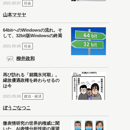
社会
2021.05.07
山本マサヤ
64bitへのWindowsの流れ。そ
して、32bit版Windowsの終焉
社会
2021.05.06
柳井政和
再び訪れる「就職氷河期」。
縁故優遇政権を終わらせるの
は今
政治・経済
2021.05.06
ぼうごなつこ
微表情研究の世界的権威に聞
いた、AI表情分析技術の展望