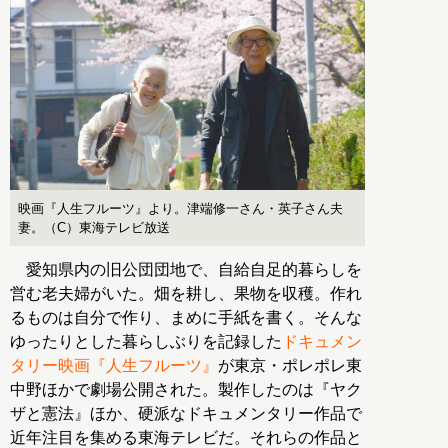
映画『人生フルーツ』より。津端修一さん・英子さん夫
妻。（C）東海テレビ放送
愛知県内の旧公団団地で、自給自足的暮らしを
営む老夫婦がいた。畑を耕し、果物を収穫。作れ
るものは自分で作り、まめに手紙を書く。そんな
ゆったりとした暮らしぶりを記録した
ドキュメン
タリー映画『人生フルーツ』
が東京・ポレポレ東
中野ほかで劇場公開された。製作したのは『ヤク
ザと憲法』ほか、硬派なドキュメンタリー作品で
近年注目を集める東海テレビだ。それらの作品と