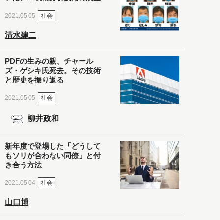
社会
2021.05.05
清水建二
PDFの生みの親、チャール
ズ・ゲシキ氏死去。その技術
と歴史を振り返る
社会
2021.05.05
柳井政和
新年度で登場した「どうして
もソリが合わない同僚」と付
き合う方法
社会
2021.05.04
山口博