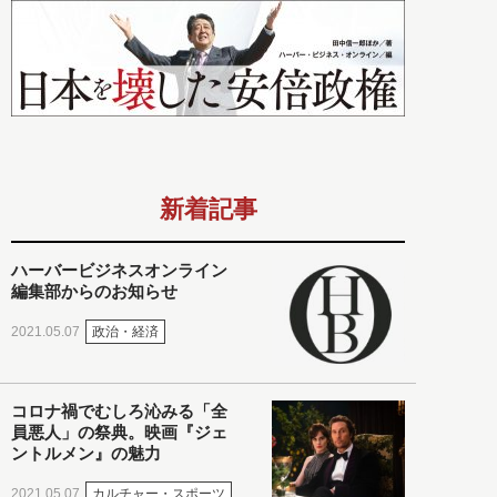
新着記事
ハーバービジネスオンライン
編集部からのお知らせ
政治・経済
2021.05.07
コロナ禍でむしろ沁みる「全
員悪人」の祭典。映画『ジェ
ントルメン』の魅力
カルチャー・スポーツ
2021.05.07