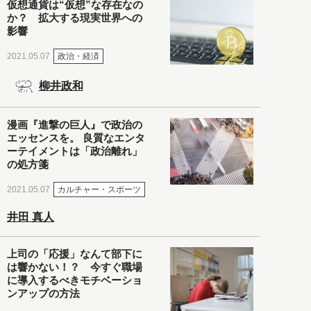
仮想通貨は“仮想”な存在なの
か？ 拡大する現実世界への
影響
政治・経済
2021.05.07
柳井政和
漫画『進撃の巨人』で政治の
エッセンスを。 良質なエンタ
ーテイメントは「政治離れ」
の処方箋
カルチャー・スポーツ
2021.05.07
井田 真人
上司の「応援」なんて部下に
は響かない！？ 今すぐ職場
に導入するべきモチベーショ
ンアップの方法