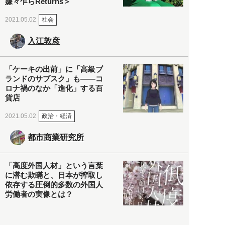
嫌々乍らReturns＞
社会
2021.05.02
入江敦彦
「ケーキの出前」に「高級ブ
ランドのサブスク」も――コ
ロナ禍のなか「進化」する百
貨店
政治・経済
2021.05.02
都市商業研究所
「高度外国人材」という言葉
に潜む欺瞞と、日本が搾取し
依存する圧倒的多数の外国人
労働者の実像とは？
社会
2021.05.01