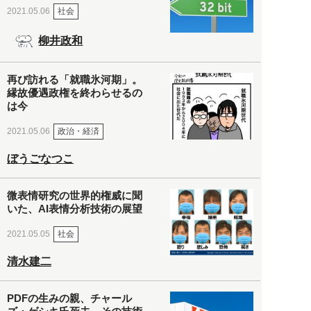
社会
2021.05.06
柳井政和
再び訪れる「就職氷河期」。
縁故優遇政権を終わらせるの
は今
政治・経済
2021.05.06
ぼうごなつこ
微表情研究の世界的権威に聞
いた、AI表情分析技術の展望
社会
2021.05.05
清水建二
PDFの生みの親、チャール