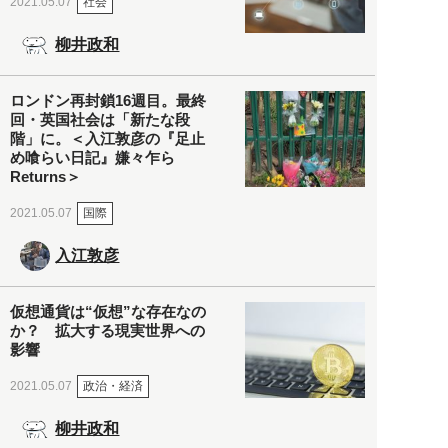
社会
2021.05.07
柳井政和
ロンドン再封鎖16週目。最終
回・英国社会は「新たな段
階」に。＜入江敦彦の『足止
め喰らい日記』嫌々乍ら
Returns＞
国際
2021.05.07
入江敦彦
仮想通貨は“仮想”な存在なの
か？ 拡大する現実世界への
影響
政治・経済
2021.05.07
柳井政和