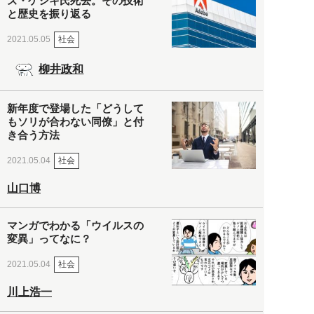
ズ・ゲシキ氏死去。その技術
と歴史を振り返る
社会
2021.05.05
柳井政和
新年度で登場した「どうして
もソリが合わない同僚」と付
き合う方法
社会
2021.05.04
山口博
マンガでわかる「ウイルスの
変異」ってなに？
社会
2021.05.04
川上浩一