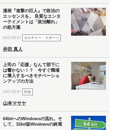
漫画『進撃の巨人』で政治の
エッセンスを。 良質なエンタ
ーテイメントは「政治離れ」
の処方箋
カルチャー・スポーツ
2021.05.07
井田 真人
上司の「応援」なんて部下に
は響かない！？ 今すぐ職場
に導入するべきモチベーショ
ンアップの方法
社会
2021.05.07
山本マサヤ
64bitへのWindowsの流れ。そ
して、32bit版Windowsの終焉