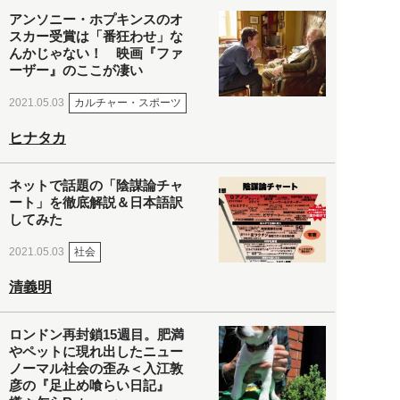
アンソニー・ホプキンスのオ
スカー受賞は「番狂わせ」な
んかじゃない！ 映画『ファ
ーザー』のここが凄い
カルチャー・スポーツ
2021.05.03
ヒナタカ
ネットで話題の「陰謀論チャ
ート」を徹底解説＆日本語訳
してみた
社会
2021.05.03
清義明
ロンドン再封鎖15週目。肥満
やペットに現れ出したニュー
ノーマル社会の歪み＜入江敦
彦の『足止め喰らい日記』