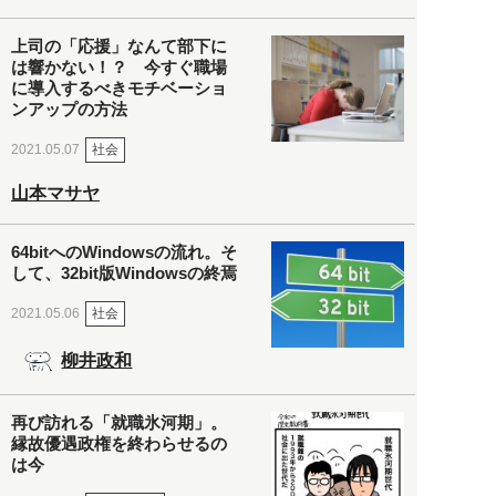
上司の「応援」なんて部下に
は響かない！？ 今すぐ職場
に導入するべきモチベーショ
ンアップの方法
社会
2021.05.07
山本マサヤ
64bitへのWindowsの流れ。そ
して、32bit版Windowsの終焉
社会
2021.05.06
柳井政和
再び訪れる「就職氷河期」。
縁故優遇政権を終わらせるの
は今