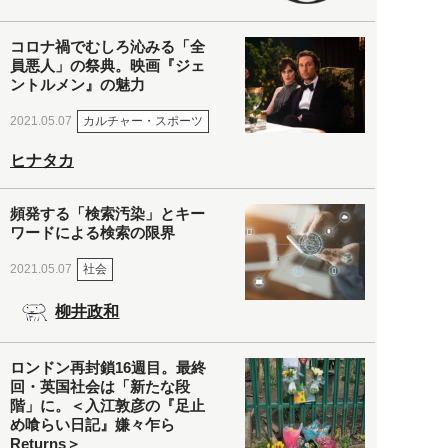
コロナ禍でむしろ沁みる「全
員悪人」の祭典。映画『ジェ
ントルメン』の魅力
カルチャー・スポーツ
2021.05.07
ヒナタカ
頻発する「検索汚染」とキー
ワードによる検索の限界
社会
2021.05.07
柳井政和
ロンドン再封鎖16週目。最終
回・英国社会は「新たな段
階」に。＜入江敦彦の『足止
め喰らい日記』嫌々乍ら
Returns＞