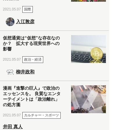
国際
2021.05.07
入江敦彦
仮想通貨は“仮想”な存在なの
か？ 拡大する現実世界への
影響
政治・経済
2021.05.07
柳井政和
漫画『進撃の巨人』で政治の
エッセンスを。 良質なエンタ
ーテイメントは「政治離れ」
の処方箋
カルチャー・スポーツ
2021.05.07
井田 真人