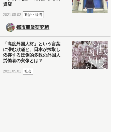
貨店
政治・経済
2021.05.02
都市商業研究所
「高度外国人材」という言葉
に潜む欺瞞と、日本が搾取し
依存する圧倒的多数の外国人
労働者の実像とは？
社会
2021.05.01
月刊日本
以前の記事をもっと見る