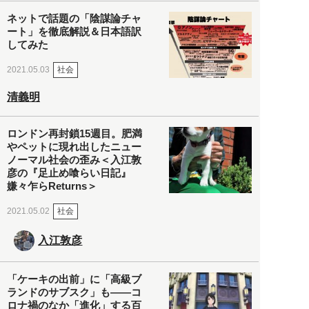
ネットで話題の「陰謀論チャ
ート」を徹底解説＆日本語訳
してみた
社会
2021.05.03
清義明
ロンドン再封鎖15週目。肥満
やペットに現れ出したニュー
ノーマル社会の歪み＜入江敦
彦の『足止め喰らい日記』
嫌々乍らReturns＞
社会
2021.05.02
入江敦彦
「ケーキの出前」に「高級ブ
ランドのサブスク」も――コ
ロナ禍のなか「進化」する百