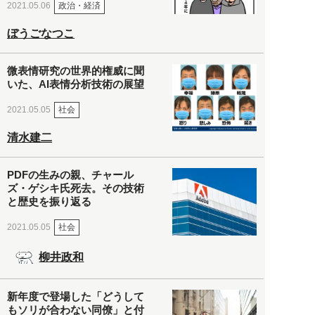
政治・経済
2021.05.06
ぼうごなつこ
微表情研究の世界的権威に聞
いた、AI表情分析技術の展望
社会
2021.05.05
清水建二
PDFの生みの親、チャール
ズ・ゲシキ氏死去。その技術
と歴史を振り返る
社会
2021.05.05
柳井政和
新年度で登場した「どうして
もソリが合わない同僚」と付