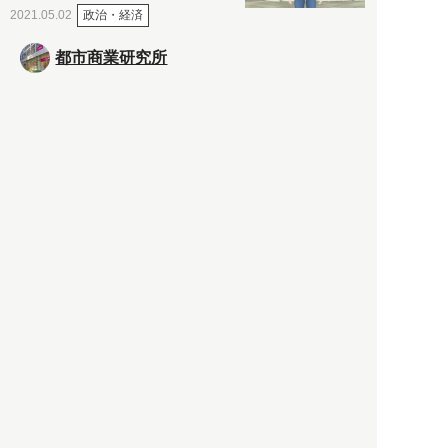
政治・経済
2021.05.02
都市商業研究所
「高度外国人材」という言葉
に潜む欺瞞と、日本が搾取し
依存する圧倒的多数の外国人
労働者の実像とは？
社会
2021.05.01
月刊日本
以前の記事をもっと見る