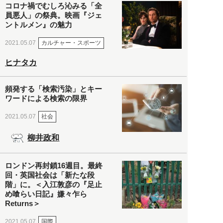
コロナ禍でむしろ沁みる「全
員悪人」の祭典。映画『ジェ
ントルメン』の魅力
カルチャー・スポーツ
2021.05.07
ヒナタカ
頻発する「検索汚染」とキー
ワードによる検索の限界
社会
2021.05.07
柳井政和
ロンドン再封鎖16週目。最終
回・英国社会は「新たな段
階」に。＜入江敦彦の『足止
め喰らい日記』嫌々乍ら
Returns＞
国際
2021.05.07