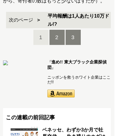
から、寄付者の数はもっと少ないはずだが）。
平均報酬は1人あたり10万ド
次のページ
ル!?
1
2
3
進め!! 東大ブラック企業探偵
『
団
』
ニッポンを救うホワイト企業はここ
だ!!
この連載の前回記事
ベネッセ、わずか3か月で社