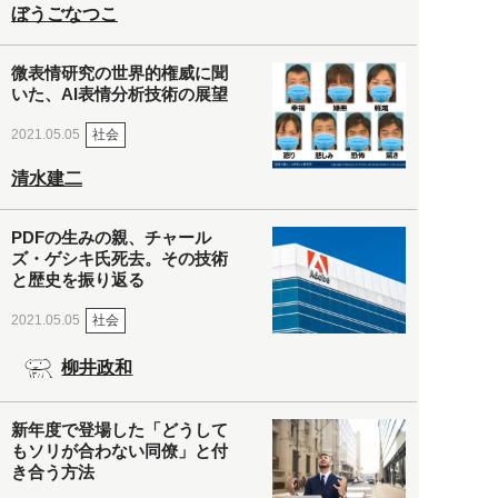
ぼうごなつこ
微表情研究の世界的権威に聞
いた、AI表情分析技術の展望
社会
2021.05.05
清水建二
PDFの生みの親、チャール
ズ・ゲシキ氏死去。その技術
と歴史を振り返る
社会
2021.05.05
柳井政和
新年度で登場した「どうして
もソリが合わない同僚」と付
き合う方法