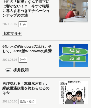
上司の「応援」なんて部下に
は響かない！？ 今すぐ職場
に導入するべきモチベーショ
ンアップの方法
社会
2021.05.07
山本マサヤ
64bitへのWindowsの流れ。そ
して、32bit版Windowsの終焉
社会
2021.05.06
柳井政和
再び訪れる「就職氷河期」。
縁故優遇政権を終わらせるの
は今
政治・経済
2021.05.06