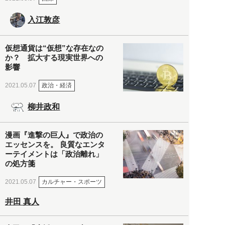
入江敦彦
仮想通貨は“仮想”な存在なの
か？ 拡大する現実世界への
影響
政治・経済
2021.05.07
柳井政和
漫画『進撃の巨人』で政治の
エッセンスを。 良質なエンタ
ーテイメントは「政治離れ」
の処方箋
カルチャー・スポーツ
2021.05.07
井田 真人