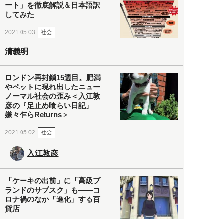
ート」を徹底解説＆日本語訳
してみた
社会
2021.05.03
清義明
ロンドン再封鎖15週目。肥満
やペットに現れ出したニュー
ノーマル社会の歪み＜入江敦
彦の『足止め喰らい日記』
嫌々乍らReturns＞
社会
2021.05.02
入江敦彦
「ケーキの出前」に「高級ブ
ランドのサブスク」も――コ
ロナ禍のなか「進化」する百
貨店