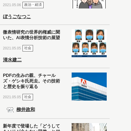
政治・経済
2021.05.06
ぼうごなつこ
微表情研究の世界的権威に聞
いた、AI表情分析技術の展望
社会
2021.05.05
清水建二
PDFの生みの親、チャール
ズ・ゲシキ氏死去。その技術
と歴史を振り返る
社会
2021.05.05
柳井政和
新年度で登場した「どうして