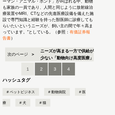
ーマン・アニマル・ボンド」が叫ばれる中、動物
も家族の一員であり、人間と同じように放射線治
療装置やMRI、CTなどの先進医療設備を備えた施
設で専門知識と経験を持った獣医師に診療しても
らいたいというニーズが、飼い主の間で年々高ま
っています。”としている。（参照：
有価証券報
告書
）
ニーズが高まる一方で供給が
次のページ
少ない「動物向け高度医療」
1
2
3
4
ハッシュタグ
ペットビジネス
動物病院
医
療
犬
猫