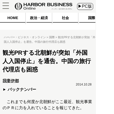
▶PC版
HOME
政治・経済
社会
国際
ハーバー・ビジネス・オンライン
国際
観光PRする北朝鮮が突如「外
国人入国停止」を通告。中国の旅行代理店も困惑
観光PRする北朝鮮が突如「外国
人入国停止」を通告。中国の旅行
代理店も困惑
我妻伊都
2014.10.28
バックナンバー
これまでも何度か北朝鮮がここ最近、観光事業
のＰＲに力を入れていることを報じてきた。