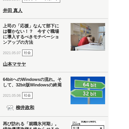
井田 真人
上司の「応援」なんて部下に
は響かない！？ 今すぐ職場
に導入するべきモチベーショ
ンアップの方法
社会
2021.05.07
山本マサヤ
64bitへのWindowsの流れ。そ
して、32bit版Windowsの終焉
社会
2021.05.06
柳井政和
再び訪れる「就職氷河期」。