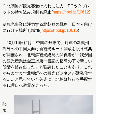
※北朝鮮が観光客受け入れに注力 PCやタブレ
ットの持ち込み規制も廃止(
https://hbol.jp/10612
)
※観光事業に注力する北朝鮮の戦略 日本人向け
に行ける場所も増加(
https://hbol.jp/10616
)
10月16日には、中国の丹東で、対岸の新義州
郊外への中国人向け新観光ルート開放を祝う式典
が開催され、北朝鮮観光総局の関係者が「我が国
の観光産業は金正恩第一書記の指導の下で新しい
段階を踏み出した」と強調したこともあり、これ
からますます北朝鮮への観光ビジネスが活発化す
る……と思っていた矢先に、北朝鮮旅行を手配す
る代理店へ激震が走った。
記
念