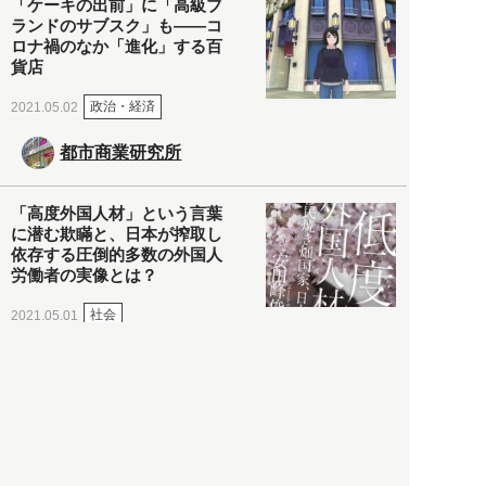
「ケーキの出前」に「高級ブ
ランドのサブスク」も――コ
ロナ禍のなか「進化」する百
貨店
政治・経済
2021.05.02
都市商業研究所
「高度外国人材」という言葉
に潜む欺瞞と、日本が搾取し
依存する圧倒的多数の外国人
労働者の実像とは？
社会
2021.05.01
月刊日本
以前の記事をもっと見る