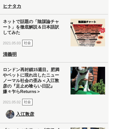
ヒナタカ
ネットで話題の「陰謀論チャ
ート」を徹底解説＆日本語訳
してみた
社会
2021.05.03
清義明
ロンドン再封鎖15週目。肥満
やペットに現れ出したニュー
ノーマル社会の歪み＜入江敦
彦の『足止め喰らい日記』
嫌々乍らReturns＞
社会
2021.05.02
入江敦彦