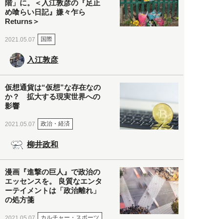
階」に。＜入江敦彦の『足止
め喰らい日記』嫌々乍ら
Returns＞
国際
2021.05.07
入江敦彦
仮想通貨は“仮想”な存在なの
か？ 拡大する現実世界への
影響
政治・経済
2021.05.07
柳井政和
漫画『進撃の巨人』で政治の
エッセンスを。 良質なエンタ
ーテイメントは「政治離れ」
の処方箋
カルチャー・スポーツ
2021.05.07