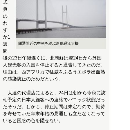
式
典
の
わ
ず
か1
開通間近の中朝を結ぶ新鴨緑江大橋
週
間
後の23日午後遅くに、北朝鮮は翌24日から外国
人観光客の入国を停止すると通告してきたのだ。
理由は、西アフリカで猛威をふるうエボラ出血熱
の感染防止のためだという。
大連の代理店によると、24日は朝から今秋に訪
朝予定の日本人顧客への連絡でパニック状態だっ
たそうだ。しかも、停止期間は未定なので、期待
を寄せていた年末年始の見通しも立たなくなって
いると困惑の色を隠せない。