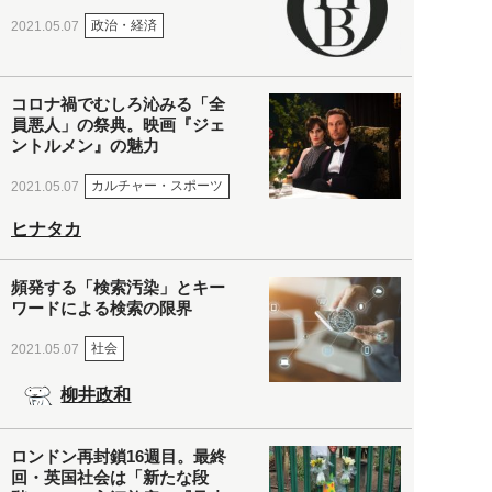
政治・経済
2021.05.07
コロナ禍でむしろ沁みる「全
員悪人」の祭典。映画『ジェ
ントルメン』の魅力
カルチャー・スポーツ
2021.05.07
ヒナタカ
頻発する「検索汚染」とキー
ワードによる検索の限界
社会
2021.05.07
柳井政和
ロンドン再封鎖16週目。最終
回・英国社会は「新たな段