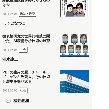
縁故優遇政権を終わらせるの
は今
政治・経済
2021.05.06
ぼうごなつこ
微表情研究の世界的権威に聞
いた、AI表情分析技術の展望
社会
2021.05.05
清水建二
PDFの生みの親、チャール
ズ・ゲシキ氏死去。その技術
と歴史を振り返る
社会
2021.05.05
柳井政和