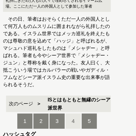
礼拝にきた5万人もの人々で埋め尽くされるイマーム広
場。ここにただ一人の外国人として参加した筆者
その日、筆者はおそらくただ一人の外国人とし
て何万人ものムスリムに囲まれながら礼拝したの
である。イスラム世界ではメッカ巡礼を終えたも
のは尊敬の意を込めて「ハッジ」と呼ばれるが、
マシュハド巡礼をしたものは「メシャヂー」と呼
ばれる。筆者も今やシーア世界で「メシャヂー・
ジュン」と尊称を戴く身になった。友人曰く、大
抵こういう場ではカルバラーの戦いやガディル・
フムなどシーア派イスラム史の重要な出来事が語
られるそうだ。
ISとはもともと無縁のシーア
次のページ
派世界
1
2
3
4
5
ハッシュタグ