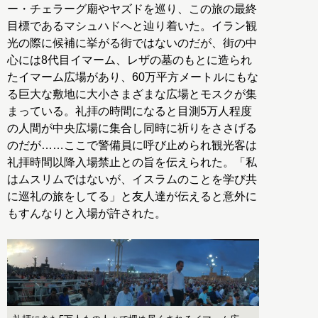
ー・チェラーグ廟やヤズドを巡り、この旅の最終
目標であるマシュハドへと辿り着いた。イラン観
光の際に候補に挙がる街ではないのだが、街の中
心には8代目イマーム、レザの墓のもとに造られ
たイマーム広場があり、60万平方メートルにもな
る巨大な敷地に大小さまざまな広場とモスクが集
まっている。礼拝の時間になると目測5万人程度
の人間が中央広場に集合し同時に祈りをささげる
のだが……ここで警備員に呼び止められ観光客は
礼拝時間以降入場禁止との旨を伝えられた。「私
はムスリムではないが、イスラムのことを学び共
に巡礼の旅をしてる」と友人達が伝えると意外に
もすんなりと入場が許された。