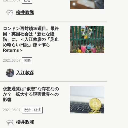
社会
2021.05.07
柳井政和
ロンドン再封鎖16週目。最終
回・英国社会は「新たな段
階」に。＜入江敦彦の『足止
め喰らい日記』嫌々乍ら
Returns＞
国際
2021.05.07
入江敦彦
仮想通貨は“仮想”な存在なの
か？ 拡大する現実世界への
影響
政治・経済
2021.05.07
柳井政和