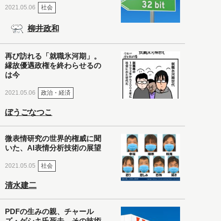
社会
2021.05.06
柳井政和
再び訪れる「就職氷河期」。
縁故優遇政権を終わらせるの
は今
政治・経済
2021.05.06
ぼうごなつこ
微表情研究の世界的権威に聞
いた、AI表情分析技術の展望
社会
2021.05.05
清水建二
PDFの生みの親、チャール
ズ・ゲシキ氏死去。その技術