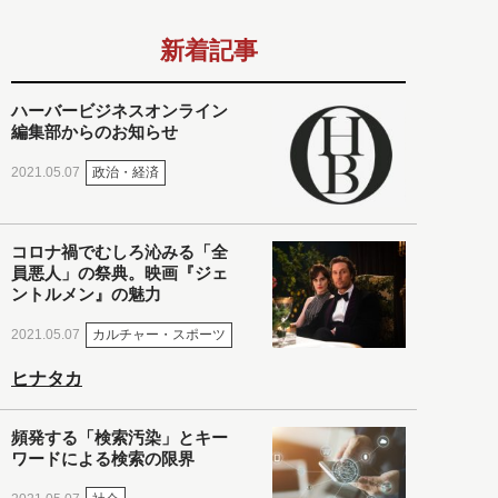
新着記事
ハーバービジネスオンライン
編集部からのお知らせ
政治・経済
2021.05.07
コロナ禍でむしろ沁みる「全
員悪人」の祭典。映画『ジェ
ントルメン』の魅力
カルチャー・スポーツ
2021.05.07
ヒナタカ
頻発する「検索汚染」とキー
ワードによる検索の限界