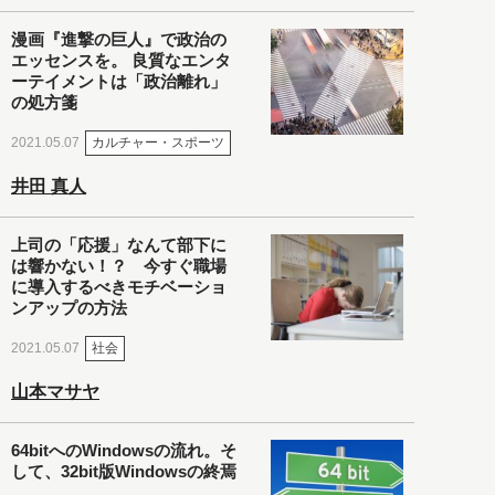
漫画『進撃の巨人』で政治の
エッセンスを。 良質なエンタ
ーテイメントは「政治離れ」
の処方箋
カルチャー・スポーツ
2021.05.07
井田 真人
上司の「応援」なんて部下に
は響かない！？ 今すぐ職場
に導入するべきモチベーショ
ンアップの方法
社会
2021.05.07
山本マサヤ
64bitへのWindowsの流れ。そ
して、32bit版Windowsの終焉