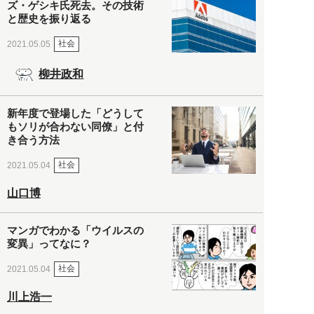
ズ・ゲシキ氏死去。その技術
と歴史を振り返る
社会
2021.05.05
柳井政和
新年度で登場した「どうして
もソリが合わない同僚」と付
き合う方法
社会
2021.05.04
山口博
マンガでわかる「ウイルスの
変異」ってなに？
社会
2021.05.04
川上浩一