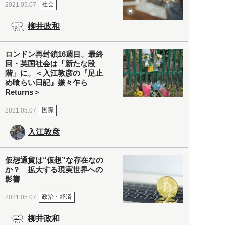
社会
2021.05.07
柳井政和
ロンドン再封鎖16週目。最終
回・英国社会は「新たな段
階」に。＜入江敦彦の『足止
め喰らい日記』嫌々乍ら
Returns＞
国際
2021.05.07
入江敦彦
仮想通貨は“仮想”な存在なの
か？ 拡大する現実世界への
影響
政治・経済
2021.05.07
柳井政和