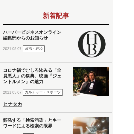
新着記事
ハーバービジネスオンライン
編集部からのお知らせ
政治・経済
2021.05.07
コロナ禍でむしろ沁みる「全
員悪人」の祭典。映画『ジェ
ントルメン』の魅力
カルチャー・スポーツ
2021.05.07
ヒナタカ
頻発する「検索汚染」とキー
ワードによる検索の限界