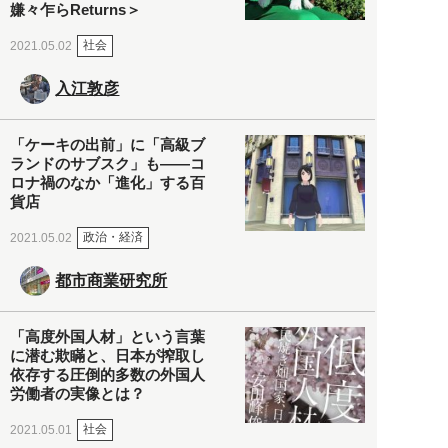
嫌々乍らReturns＞
社会
2021.05.02
入江敦彦
「ケーキの出前」に「高級ブ
ランドのサブスク」も――コ
ロナ禍のなか「進化」する百
貨店
政治・経済
2021.05.02
都市商業研究所
「高度外国人材」という言葉
に潜む欺瞞と、日本が搾取し
依存する圧倒的多数の外国人
労働者の実像とは？
社会
2021.05.01