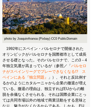
photo by JoaquinAranoa (Pixbay) CC0 PublicDomain
1992年にスペイン・バルセロナで開催された
オリンピックがバルセロナを国際都市として成長
させる礎となった。そのバルセロナで、この3－4
年独立気運が高まっているが（参照／「
バルセロ
ナがスペインリーグでプレーできなくなる!? ス
ペインにある『独立問題』
」）、それと反比例す
るかのようにカタルーニャから企業の撤退が増え
ている。撤退の理由は、独立すればEUからの離
脱を余儀なくさせられる、それは国際企業にとっ
ては共同市場以外の地域で商業活動をする意味と
なり、魅力がなくなるからである。しかも、EU