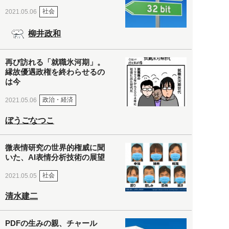
社会
2021.05.06
柳井政和
再び訪れる「就職氷河期」。
縁故優遇政権を終わらせるの
は今
政治・経済
2021.05.06
ぼうごなつこ
微表情研究の世界的権威に聞
いた、AI表情分析技術の展望
社会
2021.05.05
清水建二
PDFの生みの親、チャール