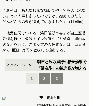
「最初は『あんな辺鄙な場所でやっても人は来な
い』という声もあったのですが、始めてみたら、
どんどん店の数が増えていきました」（町田氏）
地元住民でつくる「湊日曜朝市会」が自主運営
管理を行い、仮設トイレ設置やゴミ分別、場内放
送などを行う。スタッフの人件費などは、出店者
から1区画1万円を徴収して捻出する。
朝市と飲み屋街の相乗効果で
次のページ
「滞在型」の観光客が増える
1
2
3
里山資本主義
『
』
課題先進国を救うモデル。その最先