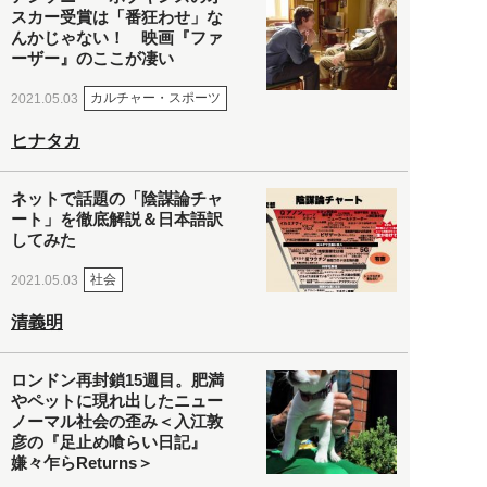
スカー受賞は「番狂わせ」な
んかじゃない！ 映画『ファ
ーザー』のここが凄い
カルチャー・スポーツ
2021.05.03
ヒナタカ
ネットで話題の「陰謀論チャ
ート」を徹底解説＆日本語訳
してみた
社会
2021.05.03
清義明
ロンドン再封鎖15週目。肥満
やペットに現れ出したニュー
ノーマル社会の歪み＜入江敦
彦の『足止め喰らい日記』
嫌々乍らReturns＞