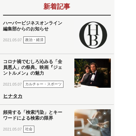
新着記事
ハーバービジネスオンライン
編集部からのお知らせ
政治・経済
2021.05.07
コロナ禍でむしろ沁みる「全
員悪人」の祭典。映画『ジェ
ントルメン』の魅力
カルチャー・スポーツ
2021.05.07
ヒナタカ
頻発する「検索汚染」とキー
ワードによる検索の限界
社会
2021.05.07