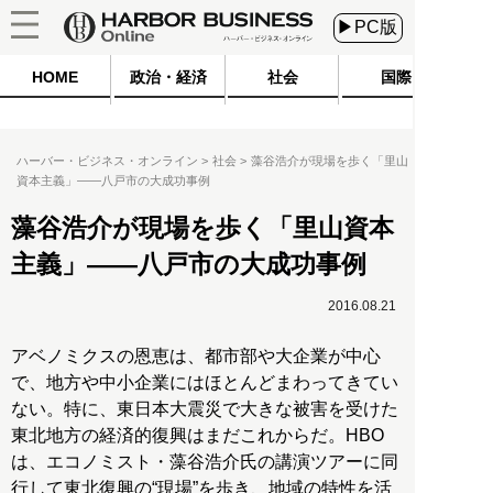
▶PC版
HOME
政治・経済
社会
国際
ハーバー・ビジネス・オンライン
社会
藻谷浩介が現場を歩く「里山
資本主義」――八戸市の大成功事例
藻谷浩介が現場を歩く「里山資本
主義」――八戸市の大成功事例
2016.08.21
アベノミクスの恩恵は、都市部や大企業が中心
で、地方や中小企業にはほとんどまわってきてい
ない。特に、東日本大震災で大きな被害を受けた
東北地方の経済的復興はまだこれからだ。HBO
は、エコノミスト・藻谷浩介氏の講演ツアーに同
行して東北復興の“現場”を歩き、地域の特性を活