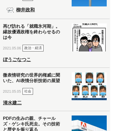
柳井政和
再び訪れる「就職氷河期」。
縁故優遇政権を終わらせるの
は今
政治・経済
2021.05.06
ぼうごなつこ
微表情研究の世界的権威に聞
いた、AI表情分析技術の展望
社会
2021.05.05
清水建二
PDFの生みの親、チャール
ズ・ゲシキ氏死去。その技術
と歴史を振り返る