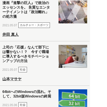
漫画『進撃の巨人』で政治の
エッセンスを。 良質なエンタ
ーテイメントは「政治離れ」
の処方箋
カルチャー・スポーツ
2021.05.07
井田 真人
上司の「応援」なんて部下に
は響かない！？ 今すぐ職場
に導入するべきモチベーショ
ンアップの方法
社会
2021.05.07
山本マサヤ
64bitへのWindowsの流れ。そ
して、32bit版Windowsの終焉
社会
2021.05.06