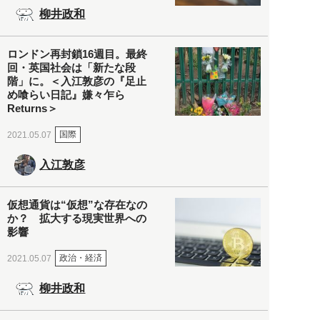
柳井政和
ロンドン再封鎖16週目。最終
回・英国社会は「新たな段
階」に。＜入江敦彦の『足止
め喰らい日記』嫌々乍ら
Returns＞
国際
2021.05.07
入江敦彦
仮想通貨は“仮想”な存在なの
か？ 拡大する現実世界への
影響
政治・経済
2021.05.07
柳井政和