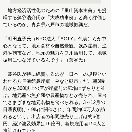
地方経済活性化のための「里山資本主義」を提
唱する藻谷浩介氏が「大成功事例」と高く評価し
ているのが、青森県八戸市の地域振興だ。
「町田直子氏（NPO法人『ACTY』代表）らが中
心となって、地元食材や自然景観、飲み屋街、漁
港や朝市など、地元の魅力をフル活用して、地域
振興につなげているんです」（藻谷氏）
藻谷氏が特に絶賛するのが、日本一の規模とい
われる八戸港館鼻岸壁「みなと朝市」だ。朝3時
前から300以上の店が岸壁前の広場にずらりと並
ぶ。地元産の魚介類や農産物などが売られ、屋台
でさまざまな地元名物を食べられる。3～12月の
日曜夜明け～9時に開催され、年間約60万人が訪
れるという。出店者の年間総売り上げは約6億
円、経済波及効果は16億円、新規雇用者150人と
推計されている。