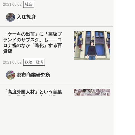
社会
2021.05.02
入江敦彦
「ケーキの出前」に「高級ブ
ランドのサブスク」も――コ
ロナ禍のなか「進化」する百
貨店
政治・経済
2021.05.02
都市商業研究所
「高度外国人材」という言葉
に潜む欺瞞と、日本が搾取し
依存する圧倒的多数の外国人
労働者の実像とは？
社会
2021.05.01
月刊日本