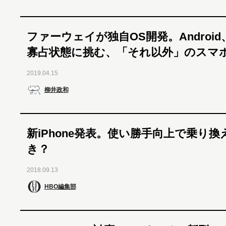
ファーウェイが独自OS開発。Android
寡占状態に挑む、「それ以外」のスマホ
2019.04.15
柳井政和
新iPhone発表。使い勝手向上で乗り
き？
2018.09.13
HBO編集部