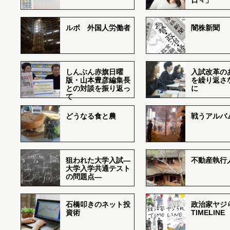
日々」
ルポ 外国人労働者
闇株新聞
しんぶん赤旗日曜
入試改革の
版・山本豊彦編集長
を繰り返さ
との対談を振り返っ
に
て
どうなる食と農
戦うアルバム
狙われた大学入試―
不動産執行
大学入学共通テスト
の問題点―
石橋叩きのネット投
政治家ヤジ
資術
TIMELINE