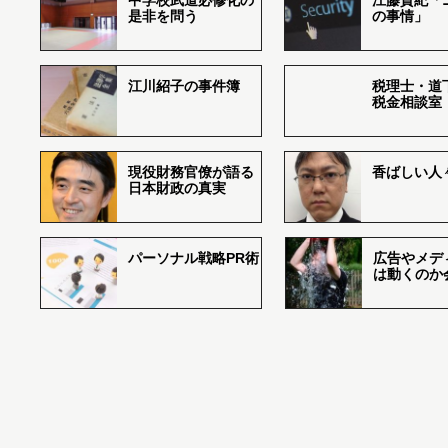
中学校武道必修化の
江藤貴紀「
是非を問う
の事情」
江川紹子の事件簿
税理士・道
税金相談室
現役財務官僚が語る
香ばしい人々r
日本財政の真実
パーソナル戦略PR術
広告やメデ
は動くのか