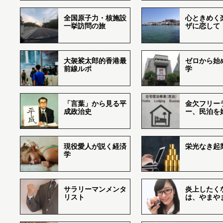
全国原子力・核施設
心ときめく
一挙訪問の旅
ザに恋して
大袈裟太郎的香港最
ゼロから始
前線ルポ
学
「言葉」から見る平
金欠フリー
成政治史
ー、民泊を
現役愛人が説く経済
栄光なき起
学
サラリーマンメンタ
炎上したく
リスト
は、やまや