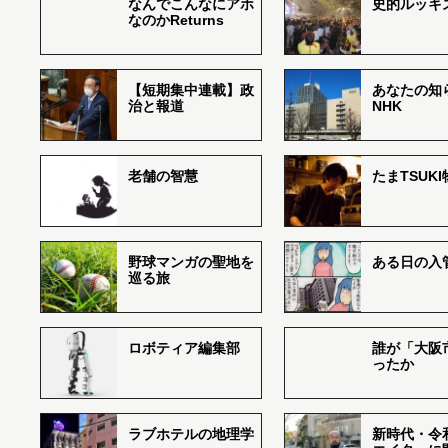
なんでこんなにアホ
史的ルッキ
なのかReturns
【短期集中連載】政
あなたの知
治と報道
NHK
老舗の智慧
たまTSUK
野球マンガの聖地を
ある日の入
巡る旅
ロボティア編集部
誰が「大阪
ったか
ラブホテルの地理学
新時代・令