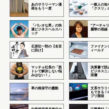
あのサラリーマン漫
一般人の知
画をもう一度
「クスリ」
「パレオな男」の快
”アーチャリ
適ビジネスヘルスハ
麗華の視線
ック
石原壮一郎の【名言
ファイナン
に訊け】
ィールド
マッチョ社長の「筋
決算書で読
トレで解決しない悩
ビジネスニ
みはない！」
深層
草の根保守の蠢動
文系サラリ
もできる！i
プリ開発