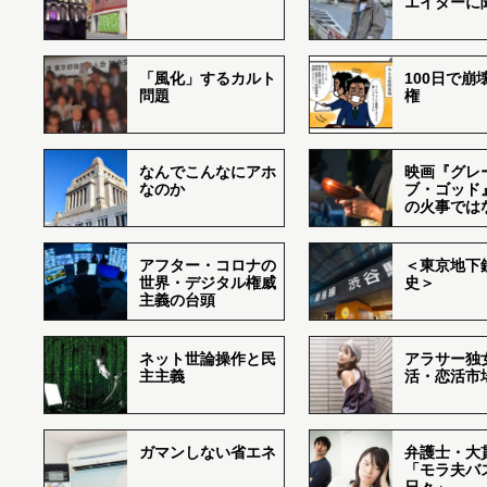
エイターに
「風化」するカルト
100日で崩
問題
権
なんでこんなにアホ
映画『グレ
なのか
ブ・ゴッド
の火事では
アフター・コロナの
＜東京地下鉄
世界・デジタル権威
史＞
主義の台頭
ネット世論操作と民
アラサー独
主主義
活・恋活市
ガマンしない省エネ
弁護士・大
「モラ夫バ