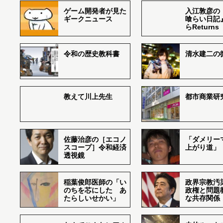
ゲーム開発者が見た
入江敦彦の
ギークニュース
喰らい日記
らReturns
令和の歴史教科書
清水建二の
教えて川上先生
都市商業研
佐藤治彦の［エコノ
「ダメリー
スコープ］令和経済
上がり道」
透視鏡
稲葉俊郎医師の「い
政界宗教汚
のちを芯にした あ
政権と問題
たらしいせかい」
な共存関係