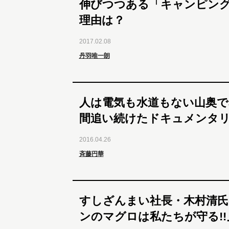
伸びつつある「キャンピン
理由は？
2017.02.08
丹羽唯一朗
人は電気も水道もない山奥で暮
間追い続けたドキュメンタ
2016.04.26
斉藤円華
すしざんまい社長・木村清氏
ンのマグロは私たちが守る!!