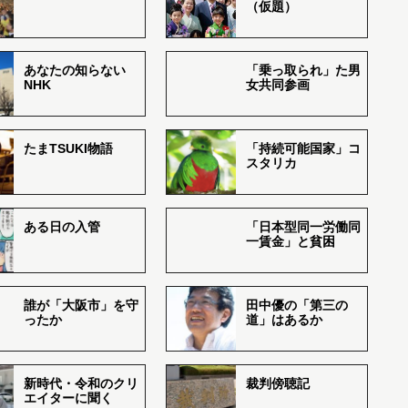
（仮題）
あなたの知らない
「乗っ取られ」た男
NHK
女共同参画
たまTSUKI物語
「持続可能国家」コ
スタリカ
ある日の入管
「日本型同一労働同
一賃金」と貧困
誰が「大阪市」を守
田中優の「第三の
ったか
道」はあるか
新時代・令和のクリ
裁判傍聴記
エイターに聞く