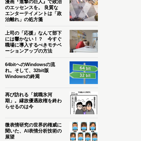
漫画『進撃の巨人』で政治
のエッセンスを。 良質な
エンターテイメントは「政
治離れ」の処方箋
上司の「応援」なんて部下
には響かない！？ 今すぐ
職場に導入するべきモチベ
ーションアップの方法
64bitへのWindowsの流
れ。そして、32bit版
Windowsの終焉
再び訪れる「就職氷河
期」。縁故優遇政権を終わ
らせるのは今
微表情研究の世界的権威に
聞いた、AI表情分析技術の
展望