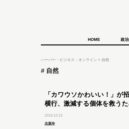
HOME
政治
ハーバー・ビジネス・オンライン
自然
自然
「カワウソかわいい！」が招
横行、激減する個体を救うた
2019.10.23
志葉玲