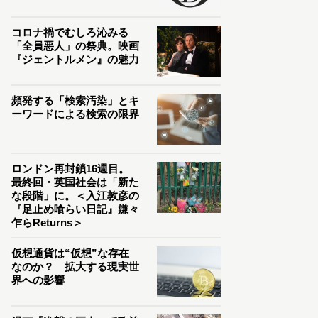
コロナ禍でむしろ沁みる
「全員悪人」の祭典。映画
『ジェントルメン』の魅力
頻発する「検索汚染」とキ
ーワードによる検索の限界
ロンドン再封鎖16週目。
最終回・英国社会は「新た
な段階」に。＜入江敦彦の
『足止め喰らい日記』嫌々
乍らReturns＞
仮想通貨は“仮想”な存在
なのか？ 拡大する現実世
界への影響