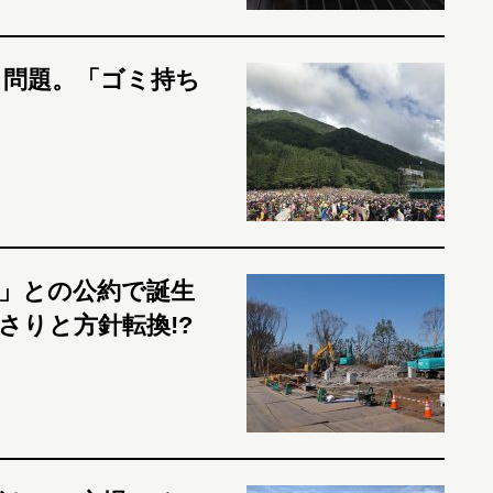
ミ問題。「ゴミ持ち
」との公約で誕生
さりと方針転換!?