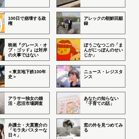
100日で崩壊する政
アレックの朝鮮回顧
権
録
映画『グレース・オ
ぼうごなつこの「ま
ブ・ゴッド』は対岸
んがにっぽんのせい
の火事ではない
じか」
＜東京地下鉄100年
ニュース・レジスタ
史＞
ンス
アラサー独女の婚
あなたの知らない
活・恋活市場調査
「子育ての話」
弁護士・大貫憲介の
窓の外を見つめてみ
「モラ夫バスターな
る
日々」