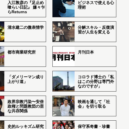
入江敦彦の『足止め
ビジネスで使える心
喰らい日記』 嫌々乍
理術
らReturns
清水建二の微表情学
分解スキル・反復演
習が人生を変える
都市商業研究所
月刊日本
「ダメリーマン成り
コロラド博士の「私
上がり道」
はこの分野は専門外
なのですが」
政界宗教汚染〜安倍
映画を通して「社
政権と問題教団の歪
会」を切り取る
な共存関係
史的ルッキズム研究
保守系奇書・珍書