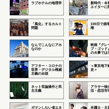
ラブホテルの地理学
新時代・令
エイターに
「風化」するカルト
100日で崩
問題
権
なんでこんなにアホ
映画『グレ
なのか
ブ・ゴッド
の火事では
アフター・コロナの
＜東京地下鉄
世界・デジタル権威
史＞
主義の台頭
ネット世論操作と民
アラサー独
主主義
活・恋活市
ガマンしない省エネ
弁護士・大