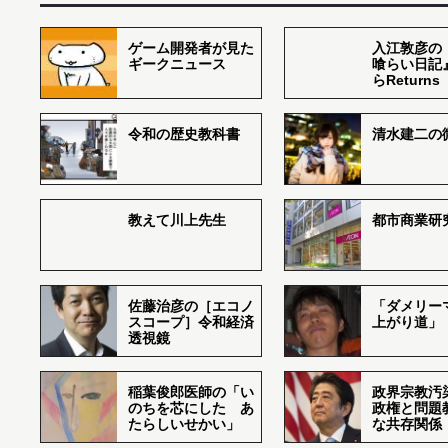
ゲーム開発者が見た
入江敦彦の
ギークニュース
喰らい日記
らReturns
令和の歴史教科書
清水建二の
教えて川上先生
都市商業研
佐藤治彦の［エコノ
「ダメリー
スコープ］令和経済
上がり道」
透視鏡
稲葉俊郎医師の「い
政界宗教汚
のちを芯にした あ
政権と問題
たらしいせかい」
な共存関係