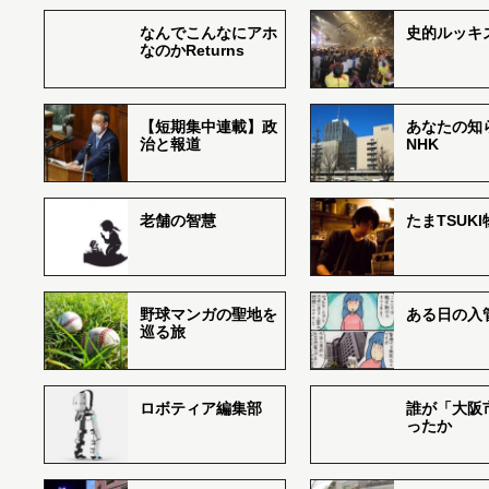
なんでこんなにアホ
史的ルッキ
なのかReturns
【短期集中連載】政
あなたの知
治と報道
NHK
老舗の智慧
たまTSUK
野球マンガの聖地を
ある日の入
巡る旅
ロボティア編集部
誰が「大阪
ったか