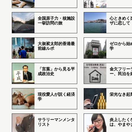
全国原子力・核施設
心ときめく
一挙訪問の旅
ザに恋して
大袈裟太郎的香港最
ゼロから始
前線ルポ
学
「言葉」から見る平
金欠フリー
成政治史
ー、民泊を
現役愛人が説く経済
栄光なき起
学
サラリーマンメンタ
炎上したく
リスト
は、やまや