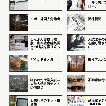
「モラ夫バ
日々」
ルポ 外国人労働者
闇株新聞
しんぶん赤旗日曜
入試改革の
版・山本豊彦編集長
を繰り返さ
との対談を振り返っ
に
て
どうなる食と農
戦うアルバム
狙われた大学入試―
不動産執行
大学入学共通テスト
の問題点―
石橋叩きのネット投
政治家ヤジ
資術
TIMELINE