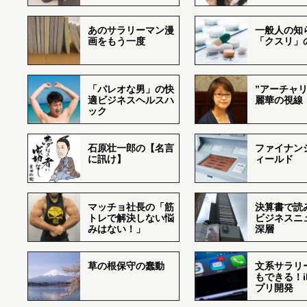
あのサラリーマン漫
一般人の知
画をもう一度
「クスリ」
「パレオな男」の快
”アーチャリ
適ビジネスヘルスハ
麗華の視線
ック
石原壮一郎の【名言
ファイナン
に訊け】
ィールド
マッチョ社長の「筋
決算書で読
トレで解決しない悩
ビジネスニ
みはない！」
深層
草の根保守の蠢動
文系サラリ
もできる！i
プリ開発