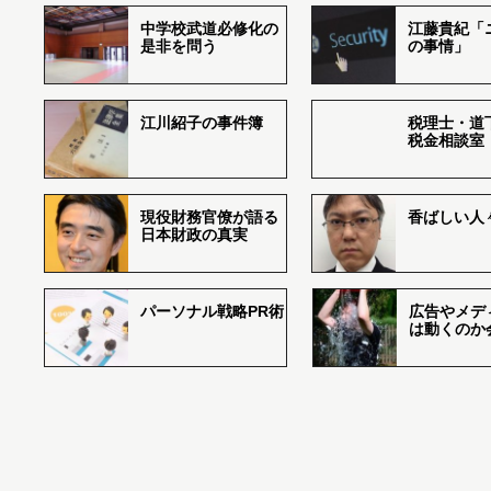
中学校武道必修化の
江藤貴紀「
是非を問う
の事情」
江川紹子の事件簿
税理士・道
税金相談室
現役財務官僚が語る
香ばしい人々r
日本財政の真実
パーソナル戦略PR術
広告やメデ
は動くのか