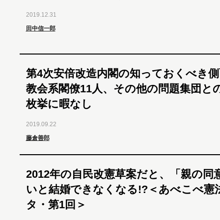
2019.12.31
田中信一郎
第4次安倍改造内閣の知っておくべき側
教会系閣僚11人、その他の問題集団と
枚挙に暇なし
2019.09.22
藤倉善郎
2012年の自民改憲草案だと、「親の同
いと結婚できなくなる!?＜あべこべ憲
タ・第1回＞