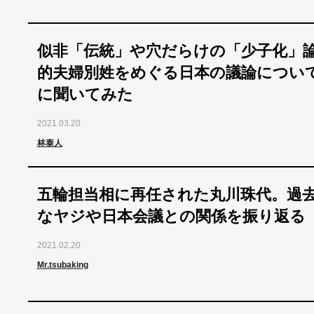
似非「伝統」や穴だらけの「少子化」
的夫婦別姓をめぐる日本の議論につい
に聞いてみた
2021.03.20
林泰人
五輪担当相に再任された丸川珠代。過
なヤジや日本会議との関係を振り返る
2021.02.20
Mr.tsubaking