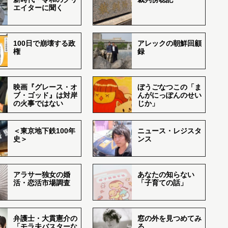
エイターに聞く
100日で崩壊する政
アレックの朝鮮回顧
権
録
映画『グレース・オ
ぼうごなつこの「ま
ブ・ゴッド』は対岸
んがにっぽんのせい
の火事ではない
じか」
＜東京地下鉄100年
ニュース・レジスタ
史＞
ンス
アラサー独女の婚
あなたの知らない
活・恋活市場調査
「子育ての話」
弁護士・大貫憲介の
窓の外を見つめてみ
「モラ夫バスターな
る