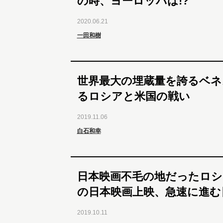
の時、ヨーロッパは!?
2020.06.21
一田和樹
世界最大の埋蔵量を誇るベネ
るロシアと米国の戦い
2019.11.06
白石和幸
日本映画不毛の地だったロシ
の日本映画上映、急速に進む
2019.10.11