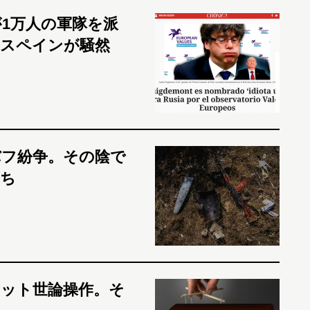
1万人の軍隊を派
。スペインが騒然
バフ紛争。その陰で
ち
ット世論操作。そ