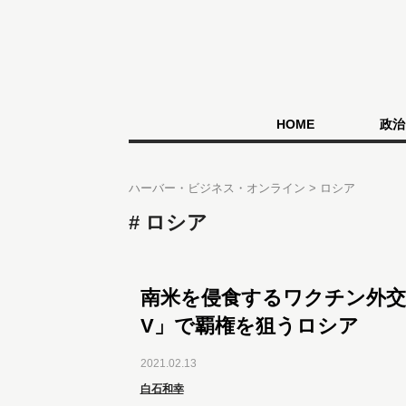
HOME
政治
ハーバー・ビジネス・オンライン
ロシア
ロシア
南米を侵食するワクチン外交
V」で覇権を狙うロシア
2021.02.13
白石和幸