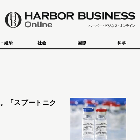
・経済
社会
国際
科学
。「スプートニク