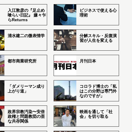
入江敦彦の『足止め
ビジネスで使える心
喰らい日記』 嫌々乍
理術
らReturns
清水建二の微表情学
分解スキル・反復演
習が人生を変える
都市商業研究所
月刊日本
「ダメリーマン成り
コロラド博士の「私
上がり道」
はこの分野は専門外
なのですが」
政界宗教汚染〜安倍
映画を通して「社
政権と問題教団の歪
会」を切り取る
な共存関係