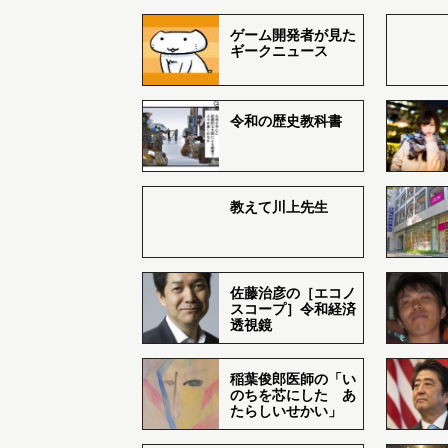
ゲーム開発者が見た
ギークニュース
令和の歴史教科書
教えて川上先生
佐藤治彦の［エコノ
スコープ］令和経済
透視鏡
稲葉俊郎医師の「い
のちを芯にした あ
たらしいせかい」