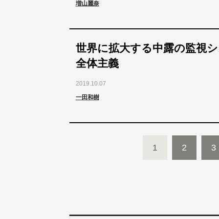
増山麗奈
世界に拡大する中露の監視
全体主義
2019.10.07
一田和樹
1
2
3