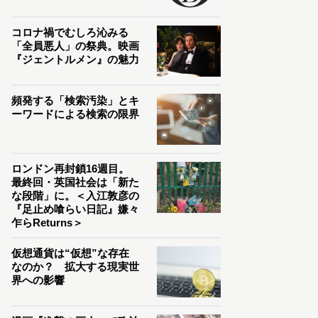
コロナ禍でむしろ沁みる
「全員悪人」の祭典。映画
『ジェントルメン』の魅力
頻発する「検索汚染」とキ
ーワードによる検索の限界
ロンドン再封鎖16週目。
最終回・英国社会は「新た
な段階」に。＜入江敦彦の
『足止め喰らい日記』嫌々
乍らReturns＞
仮想通貨は“仮想”な存在
なのか？ 拡大する現実世
界への影響