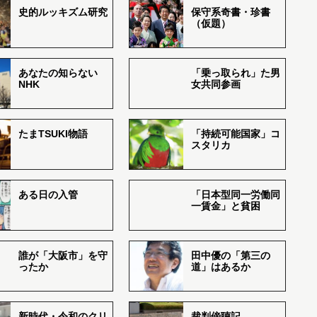
史的ルッキズム研究
保守系奇書・珍書
（仮題）
あなたの知らない
「乗っ取られ」た男
NHK
女共同参画
たまTSUKI物語
「持続可能国家」コ
スタリカ
ある日の入管
「日本型同一労働同
一賃金」と貧困
誰が「大阪市」を守
田中優の「第三の
ったか
道」はあるか
新時代・令和のクリ
裁判傍聴記