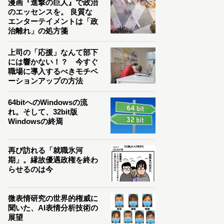
漫画『進撃の巨人』で政治
のエッセンスを。 良質な
エンターテイメントは「政
治離れ」の処方箋
上司の「応援」なんて部下
には響かない！？ 今すぐ
職場に導入するべきモチベ
ーションアップの方法
64bitへのWindowsの流
れ。そして、32bit版
Windowsの終焉
再び訪れる「就職氷河
期」。縁故優遇政権を終わ
らせるのは今
微表情研究の世界的権威に
聞いた、AI表情分析技術の
展望