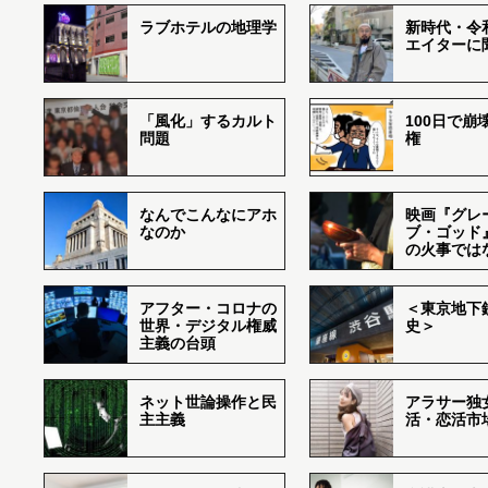
ラブホテルの地理学
新時代・令
エイターに
「風化」するカルト
100日で崩
問題
権
なんでこんなにアホ
映画『グレ
なのか
ブ・ゴッド
の火事では
アフター・コロナの
＜東京地下鉄
世界・デジタル権威
史＞
主義の台頭
ネット世論操作と民
アラサー独
主主義
活・恋活市