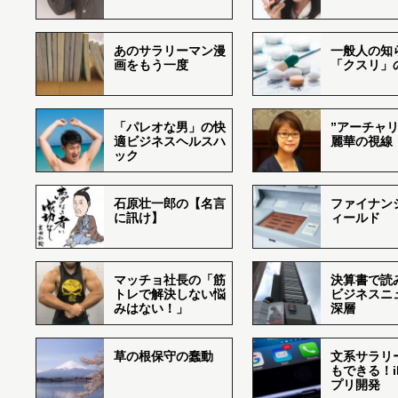
あのサラリーマン漫
一般人の知
画をもう一度
「クスリ」
「パレオな男」の快
”アーチャリ
適ビジネスヘルスハ
麗華の視線
ック
石原壮一郎の【名言
ファイナン
に訊け】
ィールド
マッチョ社長の「筋
決算書で読
トレで解決しない悩
ビジネスニ
みはない！」
深層
草の根保守の蠢動
文系サラリ
もできる！i
プリ開発