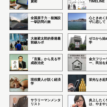
資術
TIMELINE
全国原子力・核施設
心ときめく
一挙訪問の旅
ザに恋して
大袈裟太郎的香港最
ゼロから始
前線ルポ
学
「言葉」から見る平
金欠フリー
成政治史
ー、民泊を
現役愛人が説く経済
栄光なき起
学
サラリーマンメンタ
炎上したく
リスト
は、やまや