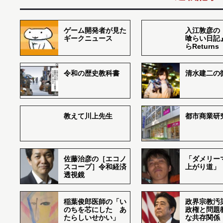
ゲーム開発者が見た
入江敦彦の
ギークニュース
喰らい日記
らReturns
令和の歴史教科書
清水建二の
教えて川上先生
都市商業研
佐藤治彦の［エコノ
「ダメリー
スコープ］令和経済
上がり道」
透視鏡
稲葉俊郎医師の「い
政界宗教汚
のちを芯にした あ
政権と問題
たらしいせかい」
な共存関係