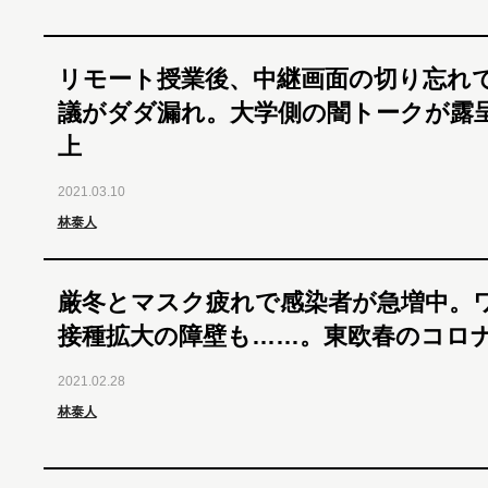
リモート授業後、中継画面の切り忘れ
議がダダ漏れ。大学側の闇トークが露
上
2021.03.10
林泰人
厳冬とマスク疲れで感染者が急増中。
接種拡大の障壁も……。東欧春のコロ
2021.02.28
林泰人