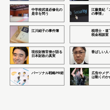
中学校武道必修化の
江藤貴紀「
是非を問う
の事情」
江川紹子の事件簿
税理士・道
税金相談室
現役財務官僚が語る
香ばしい人々r
日本財政の真実
パーソナル戦略PR術
広告やメデ
は動くのか