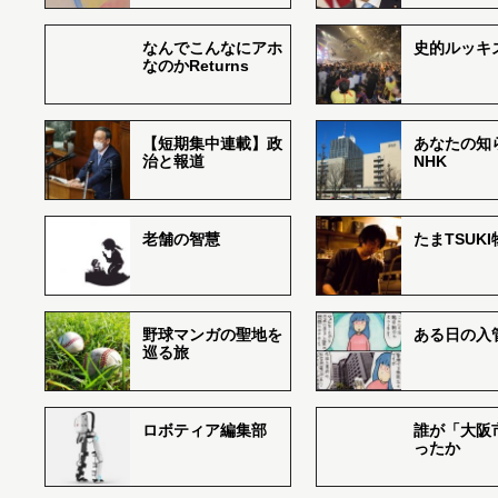
なんでこんなにアホ
史的ルッキ
なのかReturns
【短期集中連載】政
あなたの知
治と報道
NHK
老舗の智慧
たまTSUK
野球マンガの聖地を
ある日の入
巡る旅
ロボティア編集部
誰が「大阪
ったか