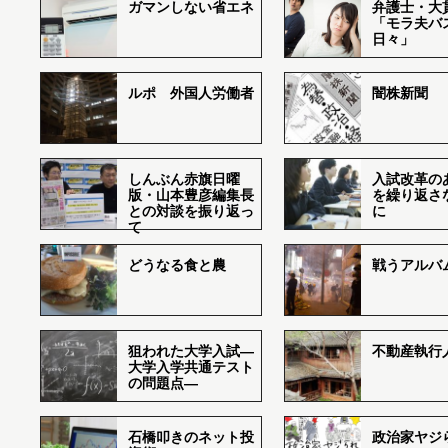
ガマンしない省エネ
弁護士・大
「モラ夫バ
日々」
ルポ 外国人労働者
闇株新聞
しんぶん赤旗日曜
入試改革の
版・山本豊彦編集長
を繰り返さ
との対談を振り返っ
に
て
どうなる食と農
戦うアルバム
狙われた大学入試―
不動産執行
大学入学共通テスト
の問題点―
石橋叩きのネット投
政治家ヤジ