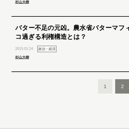
杉山大樹
バター不足の元凶。農水省バターマフ
コ過ぎる利権構造とは？
2015.01.24
政治・経済
杉山大樹
1
2