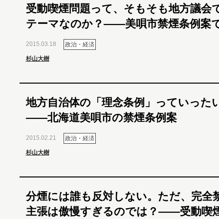
受動喫煙問題って、そもそも地方議会
テーマなのか？――美唄市禁煙条例案
2015.03.18
政治・経済
杉山大樹
地方自治体の「理念条例」っていった
――北海道美唄市の禁煙条例案
2015.02.21
政治・経済
杉山大樹
分煙には誰も反対しない。ただ、完全
主張は傲慢すぎるのでは？――受動喫