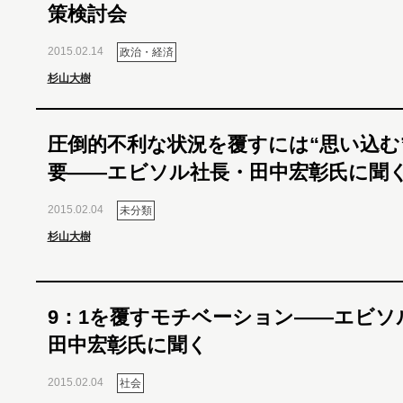
策検討会
2015.02.14
政治・経済
杉山大樹
圧倒的不利な状況を覆すには“思い込む
要――エビソル社長・田中宏彰氏に聞
2015.02.04
未分類
杉山大樹
9：1を覆すモチベーション――エビソ
田中宏彰氏に聞く
2015.02.04
社会