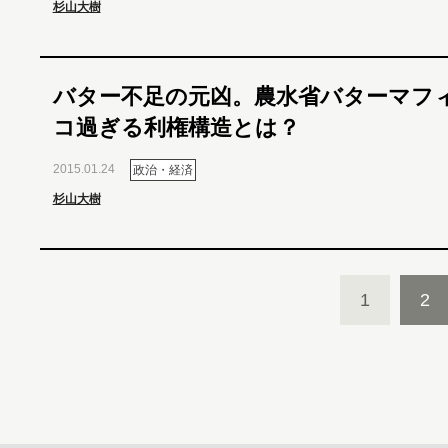
杉山大樹
バター不足の元凶。農水省バターマフ
コ過ぎる利権構造とは？
2015.01.24
政治・経済
杉山大樹
1
2