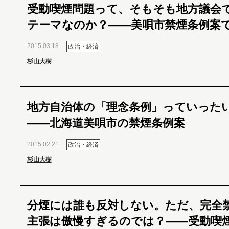
受動喫煙問題って、そもそも地方議会
テーマなのか？――美唄市禁煙条例案
2015.03.18
政治・経済
杉山大樹
地方自治体の「理念条例」っていった
――北海道美唄市の禁煙条例案
2015.02.21
政治・経済
杉山大樹
分煙には誰も反対しない。ただ、完全
主張は傲慢すぎるのでは？――受動喫