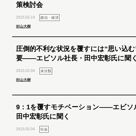
策検討会
2015.02.14
政治・経済
杉山大樹
圧倒的不利な状況を覆すには“思い込む
要――エビソル社長・田中宏彰氏に聞
2015.02.04
未分類
杉山大樹
9：1を覆すモチベーション――エビソ
田中宏彰氏に聞く
2015.02.04
社会