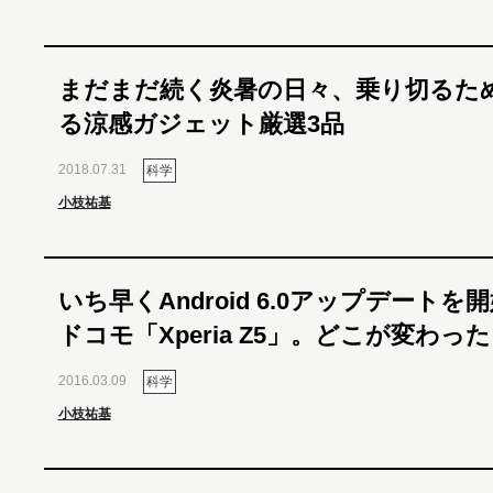
まだまだ続く炎暑の日々、乗り切るた
る涼感ガジェット厳選3品
2018.07.31
科学
小枝祐基
いち早くAndroid 6.0アップデートを
ドコモ「Xperia Z5」。どこが変わっ
2016.03.09
科学
小枝祐基