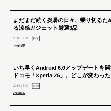
まだまだ続く炎暑の日々、乗り切るた
る涼感ガジェット厳選3品
2018.07.31
科学
小枝祐基
いち早くAndroid 6.0アップデートを
ドコモ「Xperia Z5」。どこが変わっ
2016.03.09
科学
小枝祐基