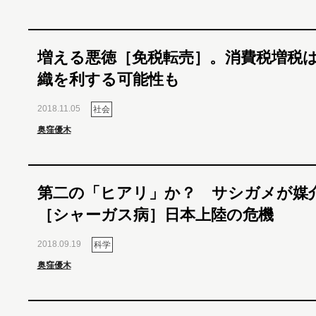
増える悪徳［免税転売］。消費税増税
織を利する可能性も
2018.11.05
社会
奥窪優木
第二の「ヒアリ」か？ サシガメが媒
［シャーガス病］日本上陸の危機
2018.09.19
科学
奥窪優木