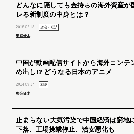
どんなに隠しても金持ちの海外資産が
レる新制度の中身とは？
2018.02.18
政治・経済
奥窪優木
中国が動画配信サイトから海外コンテ
め出し!? どうなる日本のアニメ
2014.09.17
国際
奥窪優木
止まらない大気汚染で中国経済は窮地
下落、工場操業停止、治安悪化も