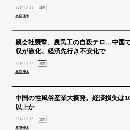
2014.07.21
国際
奥窪優木
親会社襲撃、農民工の自殺テロ…中国
収が激化。経済先行き不安化で
2014.07.17
国際
奥窪優木
中国の性風俗産業大摘発。経済損失は10
以上か
2014.07.16
国際
奥窪優木