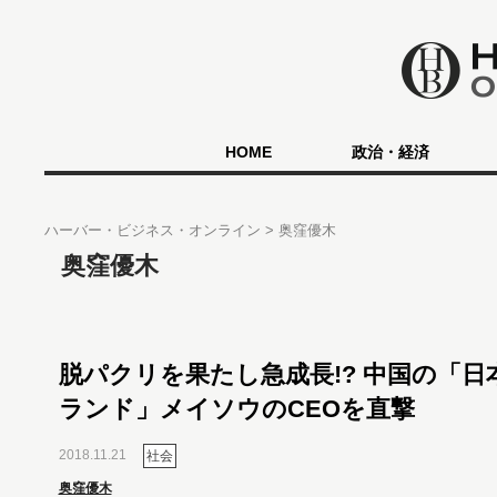
HOME
政治・経済
ハーバー・ビジネス・オンライン
奥窪優木
奥窪優木
脱パクリを果たし急成長!? 中国の「日本
ランド」メイソウのCEOを直撃
2018.11.21
社会
奥窪優木