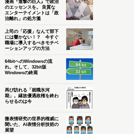
漫画『進撃の巨人』で政治
のエッセンスを。 良質な
エンターテイメントは「政
治離れ」の処方箋
上司の「応援」なんて部下
には響かない！？ 今すぐ
職場に導入するべきモチベ
ーションアップの方法
64bitへのWindowsの流
れ。そして、32bit版
Windowsの終焉
再び訪れる「就職氷河
期」。縁故優遇政権を終わ
らせるのは今
微表情研究の世界的権威に
聞いた、AI表情分析技術の
展望