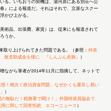
いる。いちおうの契機は、湯河原にある別荘へ公
春』による報道だ。それはそれで、立派なスクー
浮かび上がる。
美術品、出張費、家賃）は、従来にも報道されて
ろうか。
以来取り上げられてきた問題である。（参照：
舛添
円 政党助成金を懐に 『しんぶん赤旗』
）
ながら筆者が2014年11月に指摘して、ネットで
用疑惑！相次ぐ政治資金問題、なぜかくも露呈し易い
」
）
間の無駄だ！税務署で聞け！」外国特派員協会で、
金流用に関して回答拒絶 エコーニュース
）