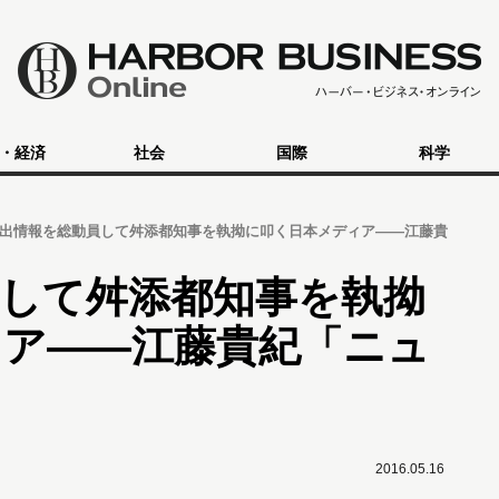
・経済
社会
国際
科学
出情報を総動員して舛添都知事を執拗に叩く日本メディア――江藤貴
して舛添都知事を執拗
ィア――江藤貴紀「ニュ
2016.05.16