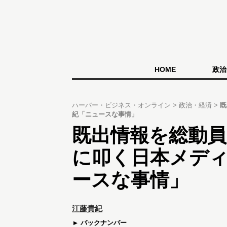
HOME
政治
ハーバー・ビジネス・オンライン
政治・経済
既
紀「ニュースな事情」
既出情報を総動員
に叩く日本メデ
ースな事情」
江藤貴紀
バックナンバー