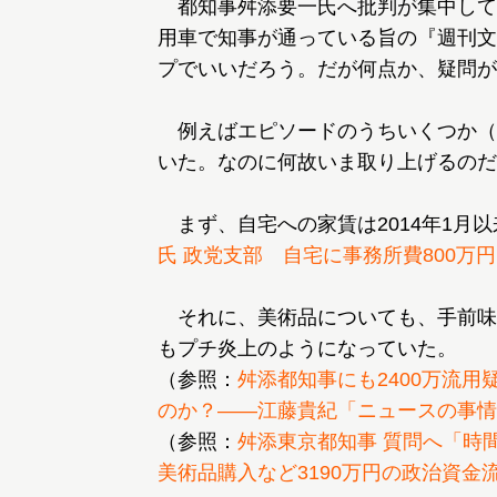
都知事舛添要一氏へ批判が集中して
用車で知事が通っている旨の『週刊文
プでいいだろう。だが何点か、疑問が
例えばエピソードのうちいくつか（
いた。なのに何故いま取り上げるのだ
まず、自宅への家賃は2014年1月
氏 政党支部 自宅に事務所費800万
それに、美術品についても、手前味噌
もプチ炎上のようになっていた。
（参照：
舛添都知事にも2400万流
のか？――江藤貴紀「ニュースの事情
（参照：
舛添東京都知事 質問へ「時
美術品購入など3190万円の政治資