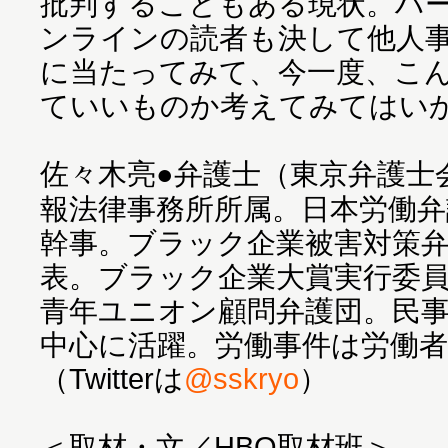
批判することもある現状。ハ
ンラインの読者も決して他人
に当たってみて、今一度、こ
ていいものか考えてみてはい
佐々木亮●弁護士（東京弁護士
報法律事務所所属。日本労働弁
幹事。ブラック企業被害対策
表。ブラック企業大賞実行委
青年ユニオン顧問弁護団。民
中心に活躍。労働事件は労働
（Twitterは
@sskryo
）
＜取材・文／HBO取材班＞