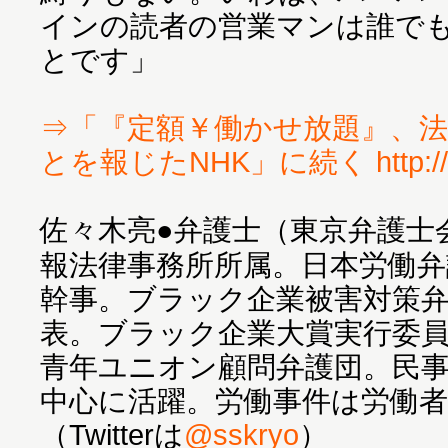
インの読者の営業マンは誰で
とです」
⇒「『定額￥働かせ放題』、
とを報じたNHK」に続く http://hbo
佐々木亮●弁護士（東京弁護士
報法律事務所所属。日本労働弁
幹事。ブラック企業被害対策
表。ブラック企業大賞実行委
青年ユニオン顧問弁護団。民
中心に活躍。労働事件は労働
（Twitterは
@sskryo
）