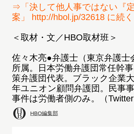
⇒「決して他人事ではない『
案」 http://hbol.jp/32618 に続く
＜取材・文／HBO取材班＞
佐々木亮●弁護士（東京弁護士
所属。日本労働弁護団常任幹
策弁護団代表。ブラック企業
年ユニオン顧問弁護団。民事
事件は労働者側のみ。（Twitte
HBO編集部