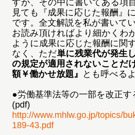
すが、その中に書いてある項
見ても『成果に応じた報酬』
です。全文解説を私が書いて
お読み頂ければより細かくわ
ように成果に応じた報酬に関
なく、ただ
単に残業代が発生
の規定が適用されないことだ
額￥働かせ放題』
とも呼べる
●労働基準法等の一部を改正す
(pdf)
http://www.mhlw.go.jp/topics/bu
189-43.pdf