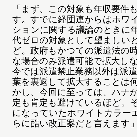
「まず、この対象も年収要件
す。すでに経団連からはホワ
ションに関する議論のときに年
代ゼロの対象として望ましい
ど。政府もかつての派遣法の
な場合のみ派遣可能で拡大し
今では派遣禁止業務以外は派
葉を裏返して拡大することは
かし、今回に至っては、ハナ
定も肯定も避けているほど。
になっていたホワイトカラー
らに酷い改正案だと言えます