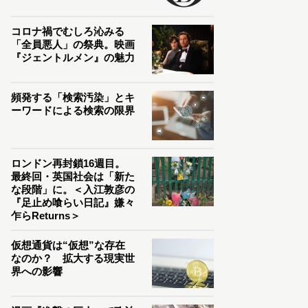
コロナ禍でむしろ沁みる
「全員悪人」の祭典。映画
『ジェントルメン』の魅力
頻発する「検索汚染」とキ
ーワードによる検索の限界
ロンドン再封鎖16週目。
最終回・英国社会は「新た
な段階」に。＜入江敦彦の
『足止め喰らい日記』嫌々
乍らReturns＞
仮想通貨は“仮想”な存在
なのか？ 拡大する現実世
界への影響