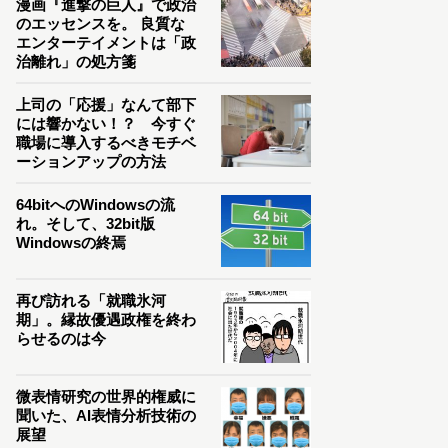
漫画『進撃の巨人』で政治
のエッセンスを。 良質な
エンターテイメントは「政
治離れ」の処方箋
上司の「応援」なんて部下
には響かない！？ 今すぐ
職場に導入するべきモチベ
ーションアップの方法
64bitへのWindowsの流
れ。そして、32bit版
Windowsの終焉
再び訪れる「就職氷河
期」。縁故優遇政権を終わ
らせるのは今
微表情研究の世界的権威に
聞いた、AI表情分析技術の
展望