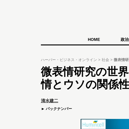
HOME
政治
ハーバー・ビジネス・オンライン
社会
微表情研
微表情研究の世界
情とウソの関係
清水建二
バックナンバー