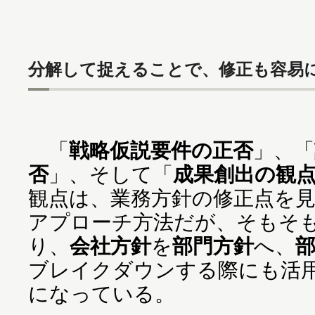
分解して捉えることで、修正も容易
「
戦略仮説要件の正否
」、「
否
」、そして「
成果創出の観
観点は、業務方針の修正点を
アプローチ方法だが、そもそ
り、
会社方針
を
部門方針
へ、
ブレイクダウンする際にも活
になっている。