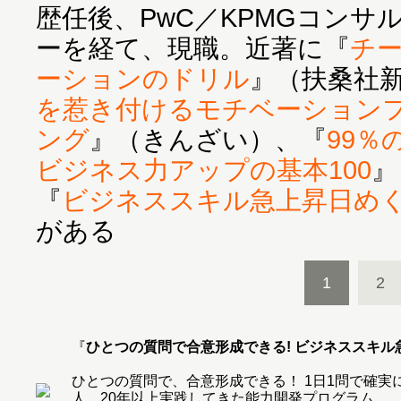
歴任後、PwC／KPMGコン
ーを経て、現職。近著に『
チ
ーションのドリル
』（扶桑社
を惹き付けるモチベーション
ング
』（きんざい）、『
99％
ビジネス力アップの基本100
』
『
ビジネススキル急上昇日め
がある
1
2
『
ひとつの質問で合意形成できる! ビジネススキル
ひとつの質問で、合意形成できる！ 1日1問で確実にデ
人、20年以上実践してきた能力開発プログラム