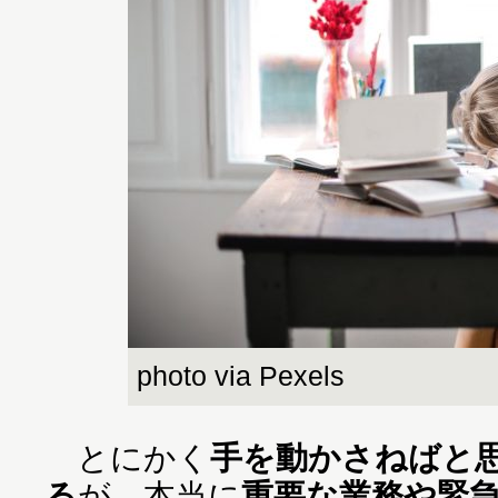
photo via Pexels
とにかく
手を動かさねばと
る
が、本当に
重要な業務や緊