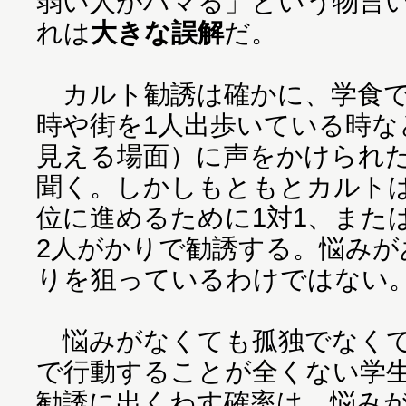
弱い人がハマる」という物言
れは
大きな誤解
だ。
カルト勧誘は確かに、学食で
時や街を1人出歩いている時な
見える場面）に声をかけられ
聞く。しかしもともとカルト
位に進めるために1対1、また
2人がかりで勧誘する。悩みが
りを狙っているわけではない
悩みがなくても孤独でなくて
で行動することが全くない学
勧誘に出くわす確率は、悩み