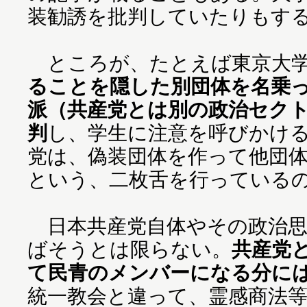
装勧誘を批判していたりもす
ところが、たとえば東京大
ることを隠した別団体を名乗
派（共産党とは別の政治セク
判
し、学生に注意を呼びかけ
党は、偽装団体を作って他団
という、二枚舌を行っている
日本共産党自体やその政治思
ばそうとは限らない。
共産党
て民青のメンバーになる分に
統一教会と違って、霊感商法