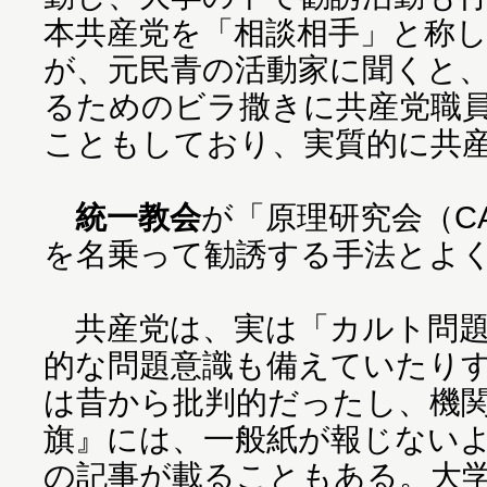
本共産党を「相談相手」と称
が、元民青の活動家に聞くと
るためのビラ撒きに共産党職
こともしており、実質的に共
統一教会
が「原理研究会（C
を名乗って勧誘する手法とよ
共産党は、実は「カルト問題
的な問題意識も備えていたり
は昔から批判的だったし、機
旗』には、一般紙が報じない
の記事が載ることもある。大