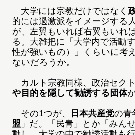
大学には宗教だけではなく
的には過激派をイメージする
が、左翼もいれば右翼もいれ
る。大雑把に「大学内で活動
性が強いもの）」くらいに考
ないだろうか。
カルト宗教同様、政治セクト
や目的を隠して勧誘する団体
その1つが、
日本共産党
の青
盟
」だ。「民青」とか「みん
動し、大学の中で勧誘活動も