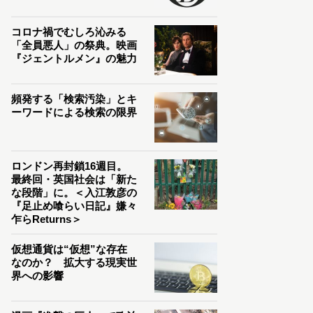
コロナ禍でむしろ沁みる
「全員悪人」の祭典。映画
『ジェントルメン』の魅力
頻発する「検索汚染」とキ
ーワードによる検索の限界
ロンドン再封鎖16週目。
最終回・英国社会は「新た
な段階」に。＜入江敦彦の
『足止め喰らい日記』嫌々
乍らReturns＞
仮想通貨は“仮想”な存在
なのか？ 拡大する現実世
界への影響