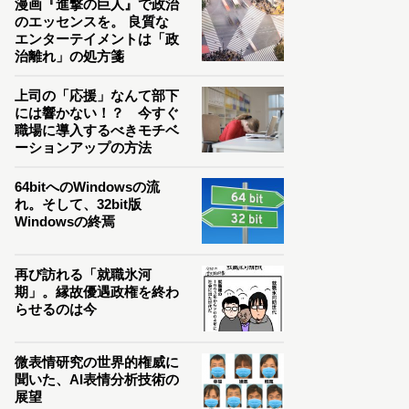
漫画『進撃の巨人』で政治
のエッセンスを。 良質な
エンターテイメントは「政
治離れ」の処方箋
上司の「応援」なんて部下
には響かない！？ 今すぐ
職場に導入するべきモチベ
ーションアップの方法
64bitへのWindowsの流
れ。そして、32bit版
Windowsの終焉
再び訪れる「就職氷河
期」。縁故優遇政権を終わ
らせるのは今
微表情研究の世界的権威に
聞いた、AI表情分析技術の
展望