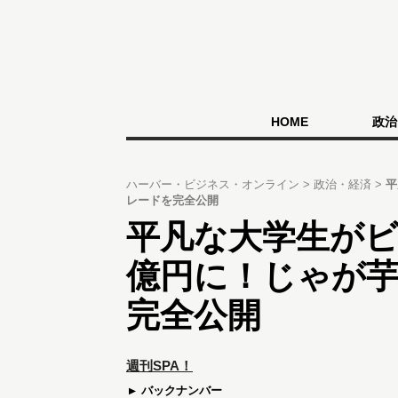
HOME
政治
ハーバー・ビジネス・オンライン
政治・経済
平
レードを完全公開
平凡な大学生がビ
億円に！じゃが
完全公開
週刊SPA！
バックナンバー