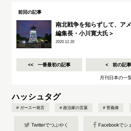
前回の記事
南北戦争を知らずして、ア
編集長・小川寛大氏＞
2020.12.20
一番最初の記事
前の記
月刊日本の一
ハッシュタグ
ガースー発言
政治家の言葉
菅義偉
Twitterでつぶやく
Facebookで