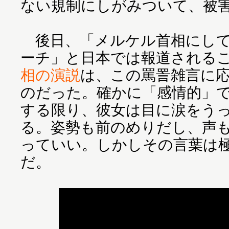
ない規制にしがみついて、被
後日、「メルケル首相にして
ーチ」と日本では報道される
相の演説
は、この罵詈雑言に
のだった。確かに「感情的」
する限り、彼女は目に涙をう
る。姿勢も前のめりだし、声
っていい。しかしその言葉は
だ。