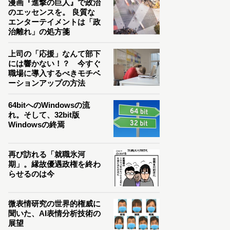
漫画『進撃の巨人』で政治
のエッセンスを。 良質な
エンターテイメントは「政
治離れ」の処方箋
上司の「応援」なんて部下
には響かない！？ 今すぐ
職場に導入するべきモチベ
ーションアップの方法
64bitへのWindowsの流
れ。そして、32bit版
Windowsの終焉
再び訪れる「就職氷河
期」。縁故優遇政権を終わ
らせるのは今
微表情研究の世界的権威に
聞いた、AI表情分析技術の
展望