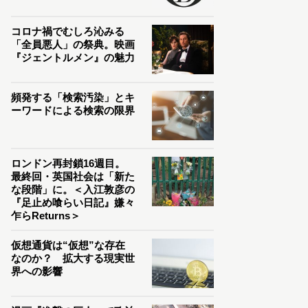
コロナ禍でむしろ沁みる
「全員悪人」の祭典。映画
『ジェントルメン』の魅力
頻発する「検索汚染」とキ
ーワードによる検索の限界
ロンドン再封鎖16週目。
最終回・英国社会は「新た
な段階」に。＜入江敦彦の
『足止め喰らい日記』嫌々
乍らReturns＞
仮想通貨は“仮想”な存在
なのか？ 拡大する現実世
界への影響