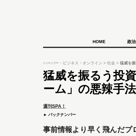
HOME
政治
ハーバー・ビジネス・オンライン
社会
猛威を振
猛威を振るう投
ーム」の悪辣手法
週刊SPA！
バックナンバー
事前情報より早く飛んだプ