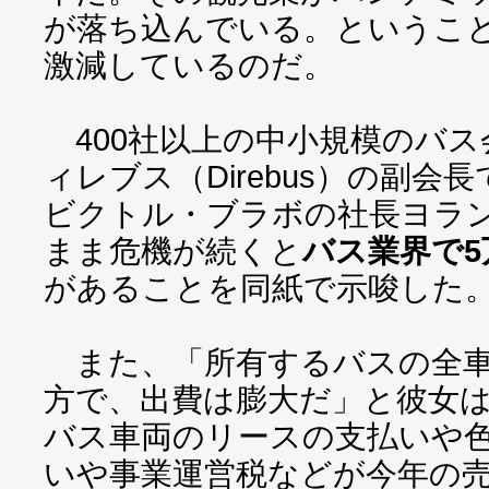
が落ち込んでいる。というこ
激減しているのだ。
400社以上の中小規模のバス
ィレブス（Direbus）の副
ビクトル・ブラボの社長ヨラ
まま危機が続くと
バス業界で
があることを同紙で示唆した
また、「所有するバスの全車
方で、出費は膨大だ」と彼女
バス車両のリースの支払いや
いや事業運営税などが今年の