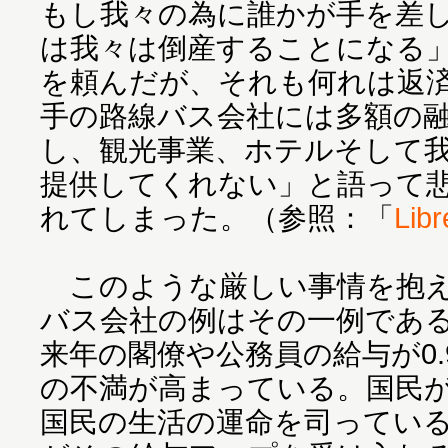
もし我々の為に誰かが手を差
は我々は倒産することになる
を頼んだが、それも何れは返
手の路線バス会社には多額の
し、観光事業、ホテルそして
提供してくれない」と語って
れてしまった。（参照：「
Lib
このような厳しい事情を抱え
バス会社の例はその一例であ
来年の閣僚や公務員の給与が0
の不満が高まっている。国民
国民の生活の運命を司ってい