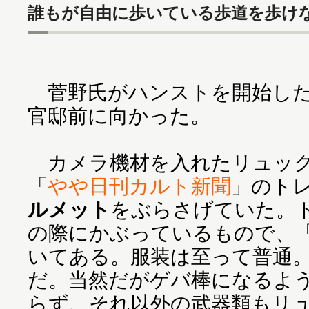
誰もが自由に歩いている歩道を歩け
菅野氏がハンストを開始した翌
官邸前に向かった。
カメラ機材を入れたリュック
「
やや日刊カルト新聞
」のト
ルメット
をぶらさげていた。
の際にかぶっているもので、
いてある。服装は至って普通
だ。当然だがゲバ棒になるよ
らず、それ以外の武器類もリ