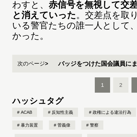
わすと、
赤信号を無視して交
と消えていった
。交差点を取
いる警官たちの誰一人として
かった。
バッジをつけた国会議員に
次のページ
1
2
ハッシュタグ
ACAB
反知性主義
政権による違法行為
暴力装置
菅義偉
警察