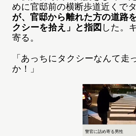
めに官邸前の横断歩道近くで
が、官邸から離れた方の道路
クシーを拾え」と指図
した。
寄る。
「あっちにタクシーなんて走
か！」
警官に詰め寄る男性