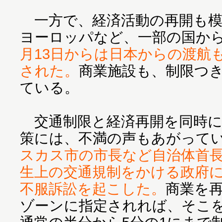
一方で、経済活動の再開も模
ヨーロッパなど、一部の国か
月13日からは日本からの渡航
された。
商業施設も、制限つ
ている。
交通制限と経済再開を同時に
策には、不満の声もあがって
スカス市の市長など自治体首長
生上の交通規制をかける政府
不服訴訟を起こした。
商業を
ゾーンに指定されれば、そこ