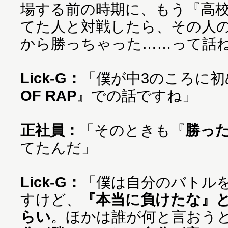
場する前の時期に、もう『高
てた人と対戦したら、その人
から勝っちゃった……って話
Lick-G：
「僕が中3のころに初
OF RAP
』での話ですね」
正社員：
「そのときも『
勝っ
てたんだ」
Lick-G：
「僕は自分のバトル
すけど、
『本当に負けたな』
らい
。ほかは誰が何と言おう