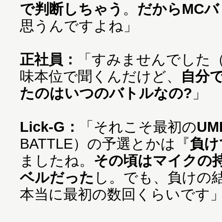
で判断しちゃう
。
だからMC
思うんですよね」
正社員：
「すみませんでした
味本位で聞くんだけど、
自分
たのはいつのバトルなの?
」
Lick-G：
「それこそ最初の
UM
BATTLE）の予選とかは『
負け
ましたね。
その頃はマイクの
ベルだった
し。でも、負けの
本当に最初の数回くらいです