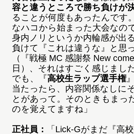
容と違うところで勝ち負けが
ることが何度もあったんです
なハコから始まった大会なの
身内ノリというか内輪感が出
負けて『これは違うな』と思
（『戦極 MC 感謝祭 New come
日）、それはすごく感じまし
でも、『
高校生ラップ選手権
当たったら、内容関係なしに
とがあって。そのときもまっ
のを覚えてますね」
正社員：
「Lick-Gがまだ『