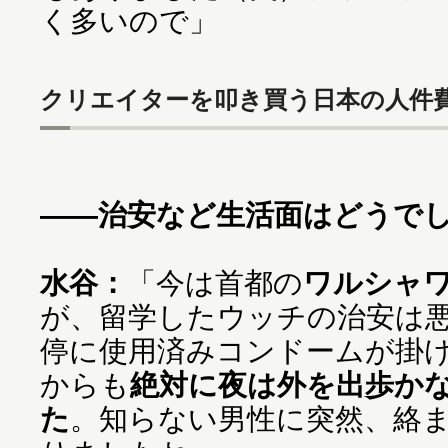
く多いので」
クリエイターを叩き買う日本の人件
——治安など生活面はどうでし
水谷：
「今は首都の
ワルシャ
が、留学したウッチの治安は
停に使用済みコンドームが掛
からも
絶対に夜は外を出歩か
た
。知らない男性に突然、絡