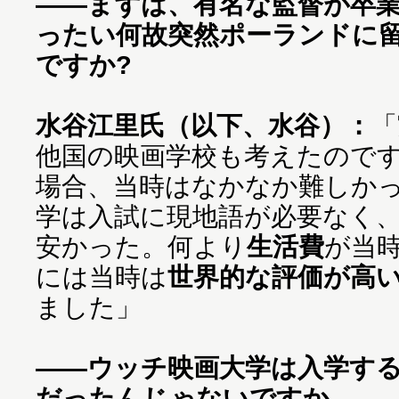
——まずは、有名な監督が卒
ったい何故突然ポーランドに
ですか?
水谷江里氏（以下、水谷）：
「
他国の映画学校も考えたので
場合、当時はなかなか難しか
学は入試に現地語が必要なく
安かった。何より
生活費
が当
には当時は
世界的な評価が高
ました」
——ウッチ映画大学は入学す
だったんじゃないですか。