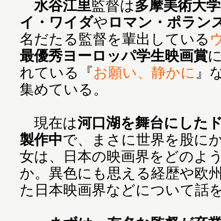
水谷江里
監督は
多摩美術大学
イ・ワイダ
や
ロマン・ポラン
名だたる監督を輩出している
最優秀ヨーロッパ学生映画賞
れている『
お願い、静かに
』
集めている。
現在は
河口湖を舞台にした
製作中
で、まさに世界を股に
女は、日本の映画界をどのよ
か。異色にも思える経歴や欧
た日本映画界などについて話