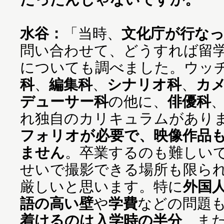
水谷：
「当時、
文化庁が行な
問い合わせて、どうすれば留
についても調べました。ウッ
科
、
編集科
、
シナリオ科
、
カ
デューサー科
の他に、
俳優科
れ独自のカリキュラムがあり
フォリオが必要で、映像作品
ません
。卒業するのも難しい
せいで撮影できる場所も限ら
厳しいと思います。特に
外国
語の高い壁
や
学費
などの問題
着けるのは入学時の半分
。ま