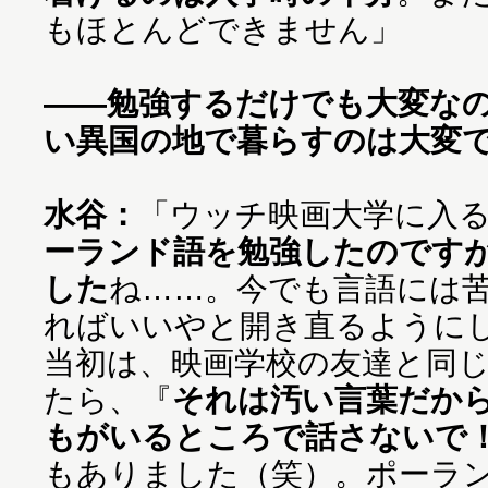
もほとんどできません」
——勉強するだけでも大変な
い異国の地で暮らすのは大変
水谷：
「ウッチ映画大学に入
ーランド語を勉強したのです
した
ね……。今でも言語には
ればいいやと開き直るように
当初は、映画学校の友達と同
たら、『
それは汚い言葉だか
もがいるところで話さないで
もありました（笑）。ポーラ