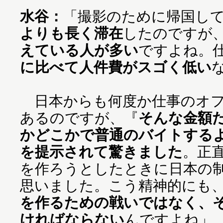
水谷：
「撮影のために帰国し
よりも長く滞在
したのですが
えている人が多い
ですよね。
に比べて人件費がスゴく低い
日本からも何度か仕事のオフ
あるのですが、『
そんな金額
かどこかで普通のバイトする
を提示されて驚きました
。正
を作ろうとしたときに日本の
思いました。こう精神的にも
を作るための戦いではなく、
ければならない
んですよね」