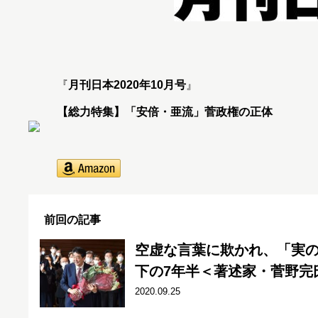
『
月刊日本2020年10月号
』
【総力特集】「安倍・亜流」菅政権の正体
前回の記事
空虚な言葉に欺かれ、「実
下の7年半＜著述家・菅野完
2020.09.25