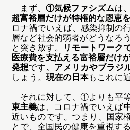
まず、
①気候ファシズム
は
超富裕層だけが特権的な恩恵
ロナ禍でいえば、感染抑制の
層など社会的弱者がどうなろ
と突き放す。
リモートワーク
医療費を支払える富裕層だけ
発想
です。
アメリカやブラジ
しょう。
現在の日本
もこれに
それに対して、①よりも平等
東主義
は、コロナ禍でいえば
近いものです。つまり、国家
とで、全国民の健康を重視す