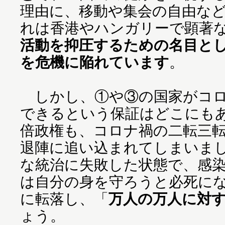
理由に、移動や集会の自由な
れは香港やハンガリーで顕著
活動を抑圧するための名目と
を危機に陥れています
。
しかし、①や③の国家がコロ
できるという保証はどこにも
倍政権も、コロナ禍の二転三
退陣に追い込まれてしまいま
な統治に失敗した状態で、感
は自分の身を守ろうと必死に
に転落し、「
万人の万人に対
ょう。