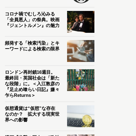
コロナ禍でむしろ沁みる
「全員悪人」の祭典。映画
『ジェントルメン』の魅力
頻発する「検索汚染」とキ
ーワードによる検索の限界
ロンドン再封鎖16週目。
最終回・英国社会は「新た
な段階」に。＜入江敦彦の
『足止め喰らい日記』嫌々
乍らReturns＞
仮想通貨は“仮想”な存在
なのか？ 拡大する現実世
界への影響