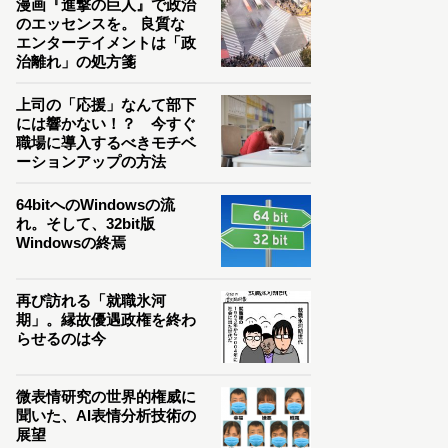
漫画『進撃の巨人』で政治
のエッセンスを。 良質な
エンターテイメントは「政
治離れ」の処方箋
上司の「応援」なんて部下
には響かない！？ 今すぐ
職場に導入するべきモチベ
ーションアップの方法
64bitへのWindowsの流
れ。そして、32bit版
Windowsの終焉
再び訪れる「就職氷河
期」。縁故優遇政権を終わ
らせるのは今
微表情研究の世界的権威に
聞いた、AI表情分析技術の
展望