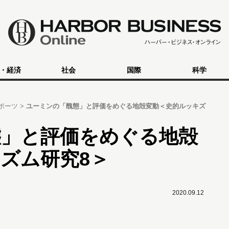
・経済
社会
国際
科学
ポーツ
ユーミンの「醜態」と評価をめぐる地殻変動＜史的ルッキズ
態」と評価をめぐる地殻
ズム研究8＞
2020.09.12
」