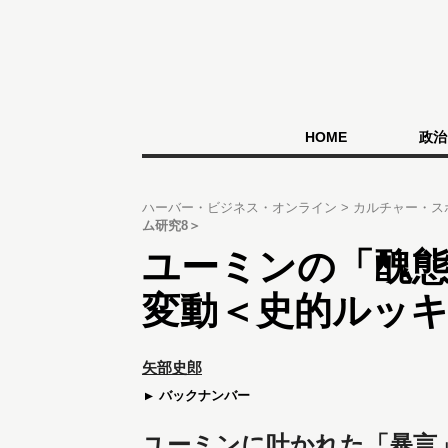
HOME
政治
ハーバー・ビジネス・オンライン
カルチャー・ス
ム研究8＞
ユーミンの「醜
変動＜史的ルッキ
矢部史郎
バックナンバー
ユーミンに吐かれた「暴言