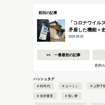
前回の記事
「コロナウイル
矛盾した機能＜史
2020.09.02
一番最初の記事
史的
ハッシュタグ
80年代
ユーミン
上野千
糸井重里
長い夢