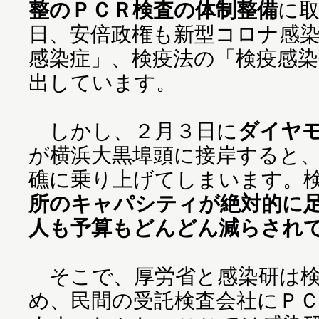
整のＰＣＲ検査の体制整備
に
日、安倍政権も新型コロナ感
感染症」、検疫法の「検疫感
出しています。
しかし、２月３日に
ダイヤ
が横浜大黒埠頭に接岸すると
礁に乗り上げてしまいます。
所のキャパシティが絶対的に
人も予算もどんどん減らされ
そこで、厚労省と感染研は検
め、民間の受託検査会社にＰ