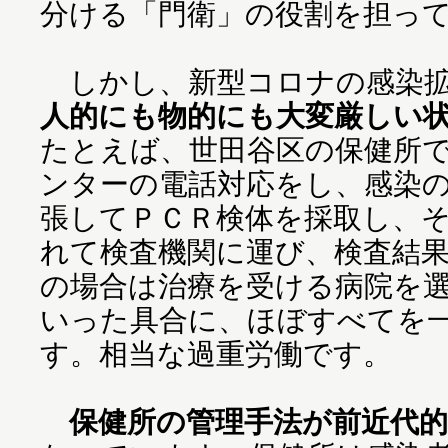
分ける「門衛」の役割を担っ
しかし、新型コロナの感染拡
人的にも物的にも大変厳しい
たとえば、世田谷区の保健所
ンターの電話対応をし、感染
張してＰＣＲ検体を採取し、
れて検査機関に運び、検査結
の場合は治療を受ける病院を
いった具合に、ほぼすべてを
す。相当な過重労働です。
保健所の管理手法が前近代的