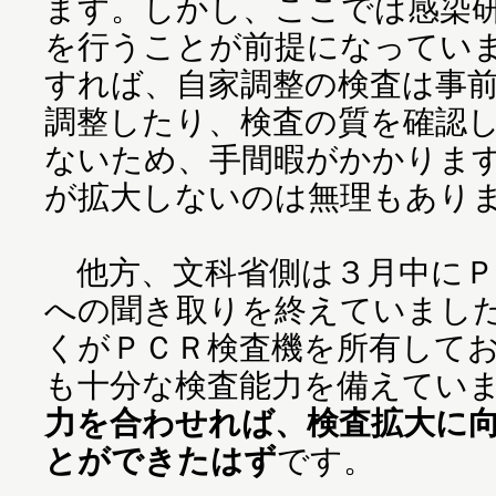
ます。しかし、ここでは感染
を行うことが前提になってい
すれば、自家調整の検査は事
調整したり、検査の質を確認
ないため、手間暇がかかりま
が拡大しないのは無理もあり
他方、文科省側は３月中にＰ
への聞き取りを終えていまし
くがＰＣＲ検査機を所有して
も十分な検査能力を備えてい
力を合わせれば、検査拡大に
とができたはず
です。