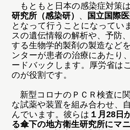
もともと日本の感染症対策
研究所（感染研）
、
国立国際医
となって行うことになってい
スの遺伝情報の解析や、予防
する生物学的製剤の製造など
ンターが患者の治療にあたり
ードバックします。厚労省は
のが役割です。
新型コロナのＰＣＲ検査に関
な試薬や装置を組み合わせ、
んでいます。彼らは
１月28日
る傘下の地方衛生研究所にマ