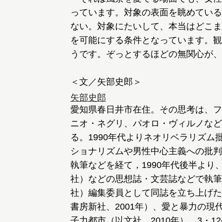
っています。対象の表面を眺めている
ない。対象にたいして、本当はどこま
を可能にする条件となっています。観
うです。ぞっとするほどの無関心が、
＜文／矢部史郎＞
矢部史郎
愛知県春日井市在住。その思考は、フ
ニオ・ネグリ、パオロ・ヴィルノなど
る。1990年代よりネオリベラリズ
ショナリズムや男性中心主義への批判
執筆などを経て，1990年代後半よ
社）などの思想誌・文芸誌などで執筆活
社）編集委員として同誌を立ち上げた
書房新社、2001年）、愛と暴力の現
子力都市（以文社、2010年）、3・1