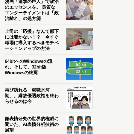
漫画『進撃の巨人』で政治
のエッセンスを。 良質な
エンターテイメントは「政
治離れ」の処方箋
上司の「応援」なんて部下
には響かない！？ 今すぐ
職場に導入するべきモチベ
ーションアップの方法
64bitへのWindowsの流
れ。そして、32bit版
Windowsの終焉
再び訪れる「就職氷河
期」。縁故優遇政権を終わ
らせるのは今
微表情研究の世界的権威に
聞いた、AI表情分析技術の
展望