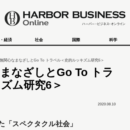
・経済
社会
国際
科学
無関心なまなざしとGo To トラベル＜史的ルッキズム研究6＞
なざしとGo To トラ
ズム研究6＞
2020.08.10
た「スペクタクル社会」