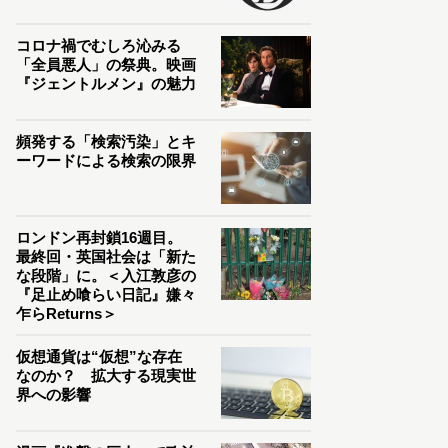
コロナ禍でむしろ沁みる
「全員悪人」の祭典。映画
『ジェントルメン』の魅力
頻発する「検索汚染」とキ
ーワードによる検索の限界
ロンドン再封鎖16週目。
最終回・英国社会は「新た
な段階」に。＜入江敦彦の
『足止め喰らい日記』嫌々
乍らReturns＞
仮想通貨は“仮想”な存在
なのか？ 拡大する現実世
界への影響