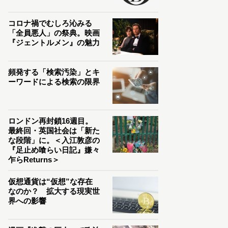
コロナ禍でむしろ沁みる
「全員悪人」の祭典。映画
『ジェントルメン』の魅力
頻発する「検索汚染」とキ
ーワードによる検索の限界
ロンドン再封鎖16週目。
最終回・英国社会は「新た
な段階」に。＜入江敦彦の
『足止め喰らい日記』嫌々
乍らReturns＞
仮想通貨は“仮想”な存在
なのか？ 拡大する現実世
界への影響