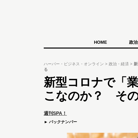
HOME
政治
ハーバー・ビジネス・オンライン
政治・経済
新
る
新型コロナで「
こなのか？ そ
週刊SPA！
バックナンバー