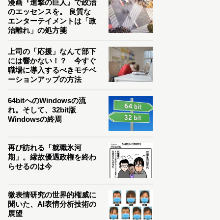
漫画『進撃の巨人』で政治
のエッセンスを。 良質な
エンターテイメントは「政
治離れ」の処方箋
上司の「応援」なんて部下
には響かない！？ 今すぐ
職場に導入するべきモチベ
ーションアップの方法
64bitへのWindowsの流
れ。そして、32bit版
Windowsの終焉
再び訪れる「就職氷河
期」。縁故優遇政権を終わ
らせるのは今
微表情研究の世界的権威に
聞いた、AI表情分析技術の
展望