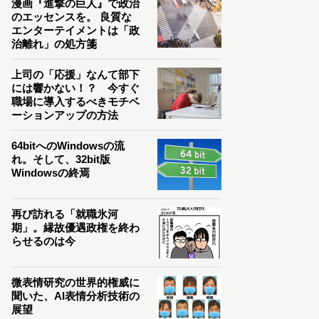
漫画『進撃の巨人』で政治
のエッセンスを。 良質な
エンターテイメントは「政
治離れ」の処方箋
上司の「応援」なんて部下
には響かない！？ 今すぐ
職場に導入するべきモチベ
ーションアップの方法
64bitへのWindowsの流
れ。そして、32bit版
Windowsの終焉
再び訪れる「就職氷河
期」。縁故優遇政権を終わ
らせるのは今
微表情研究の世界的権威に
聞いた、AI表情分析技術の
展望