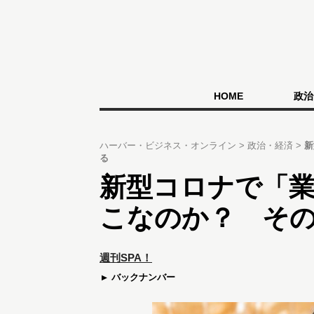
HOME
政治
ハーバー・ビジネス・オンライン
政治・経済
新
る
新型コロナで「
こなのか？ そ
週刊SPA！
バックナンバー