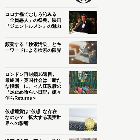
コロナ禍でむしろ沁みる
「全員悪人」の祭典。映画
『ジェントルメン』の魅力
頻発する「検索汚染」とキ
ーワードによる検索の限界
ロンドン再封鎖16週目。
最終回・英国社会は「新た
な段階」に。＜入江敦彦の
『足止め喰らい日記』嫌々
乍らReturns＞
仮想通貨は“仮想”な存在
なのか？ 拡大する現実世
界への影響