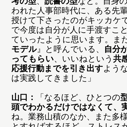
考の型
、
読書の型
など。自身
われた人事部時代に、ある先
授けて下さったのがキッカケ
で今度は自分が人に手渡すこ
ていったように思います。ま
モデル
』と呼んでいる、
自分
ってもらい
、いいねという
共
応援行動までを引き出す
よう
は実践してきました」
山口：
「なるほど、ひとつの
頭でわかるだけではなくて、
ね。業務山積のなか、また多
とすればするほど、ストレス