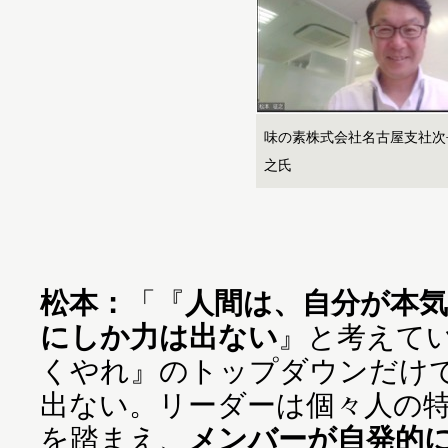
味の素株式会社名古屋支社次
之氏
松本：
「『
人間は、自分が本
にしか力は出ない
』と考えて
くやれ』のトップダウンだけ
出ない。リーダーは個々人の
を踏まえ、
メンバーが自発的