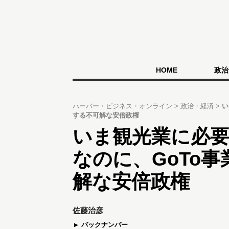
HOME
政治
ハーバー・ビジネス・オンライン
政治・経済
い
する不可解な安倍政権
いま観光業に必
なのに、GoTo
解な安倍政権
佐藤治彦
バックナンバー