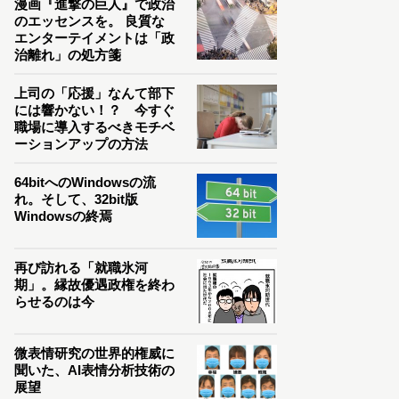
漫画『進撃の巨人』で政治
のエッセンスを。 良質な
エンターテイメントは「政
治離れ」の処方箋
上司の「応援」なんて部下
には響かない！？ 今すぐ
職場に導入するべきモチベ
ーションアップの方法
64bitへのWindowsの流
れ。そして、32bit版
Windowsの終焉
再び訪れる「就職氷河
期」。縁故優遇政権を終わ
らせるのは今
微表情研究の世界的権威に
聞いた、AI表情分析技術の
展望