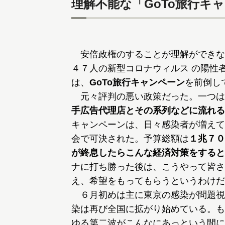
理解不能な「GoTo旅行キ
安倍政権のすることが理解ができな
４７人の新型コロナウィルス の陽性
は、
GoTo旅行キャンペーン
を前倒し
元々評判の悪い政策だった。一つは
手広告代理店とその系列などに流れる
キャンペーンは、日々感染者が増えて
会で可決された。予算総額は
１兆７０
が終息したらこんな経済対策をすると
ナに打ち勝った後は、こうやって皆さ
え、希望をもってもらうというわけだ
６月初めは主に東京の感染が問題視
染は再び全国に拡がり始めている。も
ゆる第二波がこんなにあっという間に