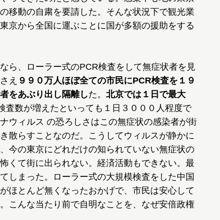
の移動の自粛を要請した。そんな状況下で観光業
東京から全国に運ぶことに国が多額の援助をする
なら、ローラー式のPCR検査をして無症状者を見
さえ
９９０万人ほぼ全ての市民にPCR検査を１９
者をあぶり出し隔離し
た。
北京では１日で最大
検査数が増えたといっても１日３０００人程度で
ナウィルス の恐ろしさはこの無症状の感染者が街
き散らすことなのだ。こうしてウィルスが静かに
、今の東京にどれだけの知られていない無症状の
怖くて街に出られない。経済活動もできない。最
てしまった。ローラー式の大規模検査をした中国
がほとんど無くなったおかげで、市民は安心して
。こんな当たり前で自明なことを、なぜ安倍政権