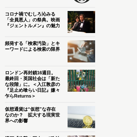
コロナ禍でむしろ沁みる
「全員悪人」の祭典。映画
『ジェントルメン』の魅力
頻発する「検索汚染」とキ
ーワードによる検索の限界
ロンドン再封鎖16週目。
最終回・英国社会は「新た
な段階」に。＜入江敦彦の
『足止め喰らい日記』嫌々
乍らReturns＞
仮想通貨は“仮想”な存在
なのか？ 拡大する現実世
界への影響