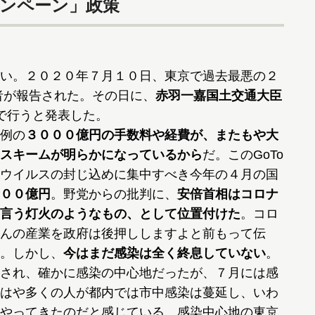
ャンペーン」政策
い。２０２０年７月１０日、東京で過去最悪の２
者が報告された。その日に、
赤羽一嘉国土交通大臣
で行うと発表した。
例の
３０００億円の手数料や経費が、またもや大
スキームが明らかになっているから
だ。このGoTo
ウイルスの封じ込めに集中すべき今年の４月の国
００億円
。野党からの批判に、
安倍首相はコロナ
言う灯火のようなもの、として位置付けた
。コロ
んの産業を政府は後押ししますよと前もって伝
。しかし、
今はまだ感染は全く終息していない
。
され、確かに感染の中心地だったが、７月には感
はや多くの人が都内では市中感染は蔓延し、いわ
やってきたのだと感じている。感染中心地の東京