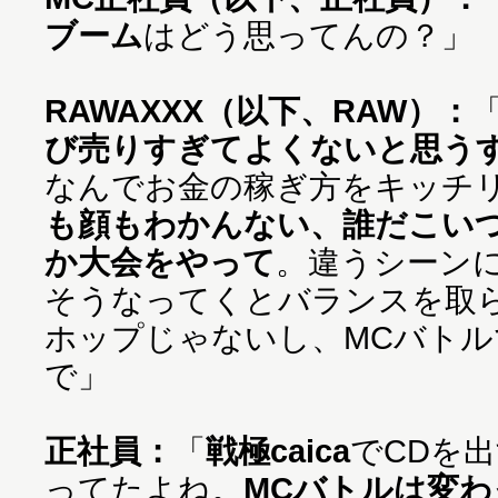
ブーム
はどう思ってんの？」
RAWAXXX（以下、RAW）：
び売りすぎてよくないと思う
なんでお金の稼ぎ方をキッチ
も顔もわかんない、誰だこい
か大会をやって
。違うシーン
そうなってくとバランスを取
ホップじゃないし、MCバト
で」
正社員：
「
戦極caica
でCDを
ってたよね。
MCバトルは変わ