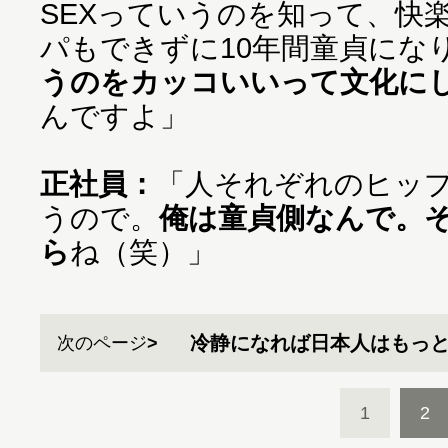
SEXっていうのを知って、快
パもできずに10年間童貞にな
うのをカッコいいって文化に
んですよ」
正社員：
「人それぞれのヒッ
うので。
俺は童貞側なんで。
ら
ね（笑）」
冷静になれば日本人はもっ
次のページ
1
2