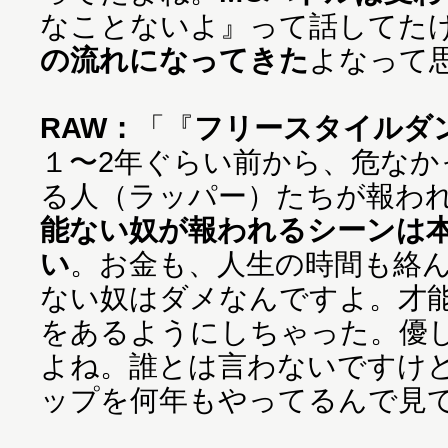
なことないよ』って話してた
の流れになってきた
よなって
RAW：
「『
フリースタイルダ
１〜2年ぐらい前から、危なか
る人（ラッパー）たちが報わ
能ない奴が報われるシーンは
い
。お金も、人生の時間も絡
ない奴はダメなんですよ。才
をあるようにしちゃった。優
よね。誰とは言わないですけ
ップを何年もやってるんで見