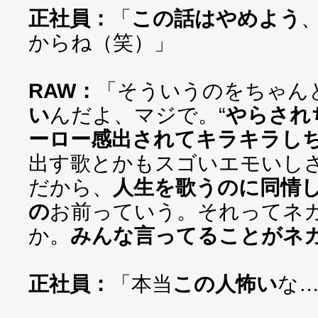
正社員：
「
この話はやめよう
からね（笑）」
RAW：
「そういうのをちゃん
い
んだよ、マジで。“
やらされ
ーロー感出されてキラキラし
出す歌とかもスゴいエモいし
だから、
人生を歌うのに同情
の
お前っていう。それってネ
か。
みんな言ってることがネ
正社員：
「本当
この人怖い
な