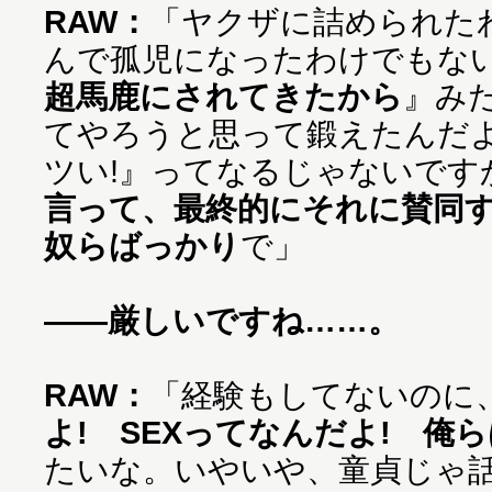
RAW：
「ヤクザに詰められた
んで孤児になったわけでもな
超馬鹿にされてきたから
』み
てやろうと思って鍛えたんだ
ツい!』ってなるじゃないです
言って、最終的にそれに賛同
奴らばっかり
で」
——厳しいですね……。
RAW：
「経験もしてないのに
よ! SEXってなんだよ! 俺
たいな。いやいや、童貞じゃ