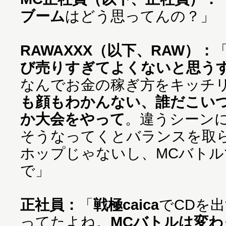
ブーム
はどう思ってんの？」
RAWAXXX（以下、RAW）：
び売りすぎてよくないと思う
なんでお金の稼ぎ方をキッチ
も顔もわかんない、誰だこい
か大会をやって
。違うシーン
そうなってくとバランスを取
ホップじゃないし、MCバト
で」
正社員：
「
戦極caica
でCDを
ってたよね。
MCバトルは変わ