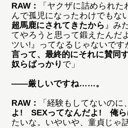
RAW：
「ヤクザに詰められた
んで孤児になったわけでもな
超馬鹿にされてきたから
』み
てやろうと思って鍛えたんだ
ツい!』ってなるじゃないです
言って、最終的にそれに賛同
奴らばっかり
で」
——厳しいですね……。
RAW：
「経験もしてないのに
よ! SEXってなんだよ! 俺
たいな。いやいや、童貞じゃ