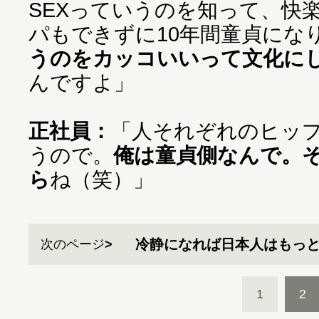
SEXっていうのを知って、快
パもできずに10年間童貞にな
うのをカッコいいって文化に
んですよ」
正社員：
「人それぞれのヒッ
うので。
俺は童貞側なんで。
ら
ね（笑）」
冷静になれば日本人はもっ
次のページ
1
2