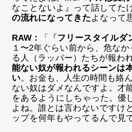
なことないよ』って話してた
の流れになってきた
よなって
RAW：
「『
フリースタイルダ
１〜2年ぐらい前から、危なか
る人（ラッパー）たちが報わ
能ない奴が報われるシーンは
い
。お金も、人生の時間も絡
ない奴はダメなんですよ。才
をあるようにしちゃった。優
よね。誰とは言わないですけ
ップを何年もやってるんで見