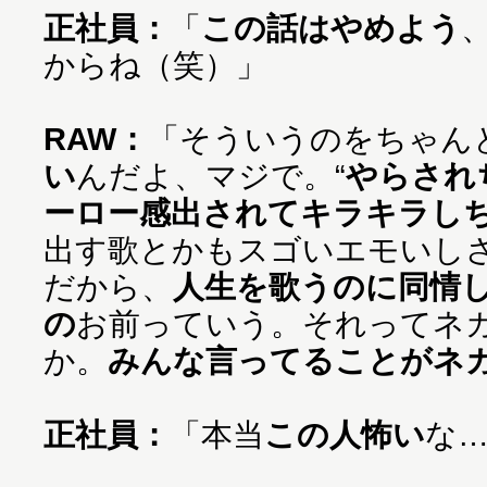
正社員：
「
この話はやめよう
からね（笑）」
RAW：
「そういうのをちゃん
い
んだよ、マジで。“
やらされ
ーロー感出されてキラキラし
出す歌とかもスゴいエモいし
だから、
人生を歌うのに同情
の
お前っていう。それってネ
か。
みんな言ってることがネ
正社員：
「本当
この人怖い
な