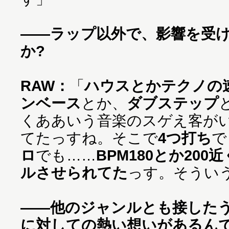
——ラップ以外で、影響を受
か?
RAW：
「
ハウスとかテクノの
ンベース
とか、
ダブステップ
くああいう音楽のスゲえ客が
てたっすね。そこで
4つ打ち
で
ロ
でも……
BPM180とか20
ルさせられてた
っす。そうい
——他のジャンルとも接した
に対しての熱い想いがあるん