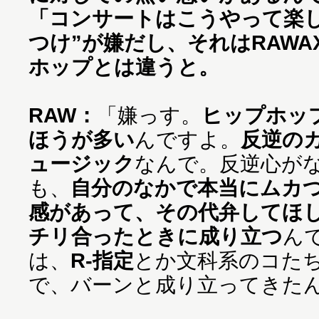
「コンサートはこうやって楽
つけ”が嫌だし、それはRAWA
ホップとは違うと。
RAW：
「嫌っす。
ヒップホッ
ほうが多い
んですよ。
反逆の
ュージック
なんで。反逆心が
も、
自分のなかで本当にムカ
感があって、その代弁してほ
チリ合ったときに成り立つ
ん
は、
R-指定
とか文科系のコた
で、バーンと成り立ってきた