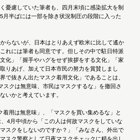
く憂慮していた筆者も、四月末頃に感染拡大を制
5月半ばには一部を除き状況制圧の段階に入った
分からないが、日本はとりあえず欧米に比して遙か
これには筆者も同意です。但しその中で駐日特派
文化」「握手やハグをせず挨拶をする文化」「家
取りあげ、加えて日本市民の努力を賞賛しまし
界で抜きん出たマスク着用文化」であることは、
「マスクは無意味、市民はマスクするな」を撤回さ
ないかと考えています。
ク着用は無意味」、「マスクを買い集めるな」と
では、4月中頃から「この人は何故マスクをしていな
マスクをしないのですか？」「みなさん、外出で
マスク警察として日夜マスクチェックに精を出し