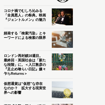
コロナ禍でむしろ沁みる
「全員悪人」の祭典。映画
『ジェントルメン』の魅力
頻発する「検索汚染」とキ
ーワードによる検索の限界
ロンドン再封鎖16週目。
最終回・英国社会は「新た
な段階」に。＜入江敦彦の
『足止め喰らい日記』嫌々
乍らReturns＞
仮想通貨は“仮想”な存在
なのか？ 拡大する現実世
界への影響