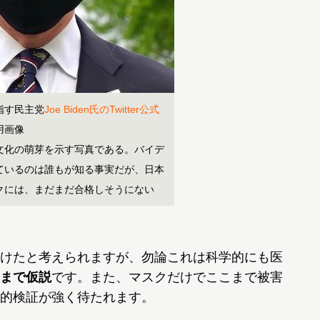
指す民主党
Joe Biden氏のTwitter公式
用画像
文化の萌芽を示す写真である。バイデ
ているのは誰もが知る事実だが、日本
クには、まだまだ合格しそうにない
けたと考えられますが、勿論これは科学的にも医
まで仮説
です。また、マスクだけでここまで被害
的検証が強く待たれます。