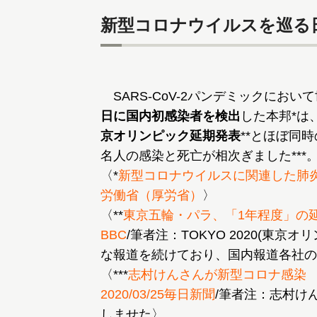
新型コロナウイルスを巡る
SARS-CoV-2パンデミックにお
日に国内初感染者を検出
した本邦*は
京オリンピック延期発表
**とほぼ同
名人の感染と死亡が相次ぎました***
〈*
新型コロナウイルスに関連した肺炎の
労働省（厚労省）
〉
〈**
東京五輪・パラ、「1年程度」の延期決
BBC
/筆者注：TOKYO 2020(東
な報道を続けており、国内報道各社の
〈***
志村けんさんが新型コロナ感染
2020/03/25毎日新聞
/筆者注：志村け
しませた〉