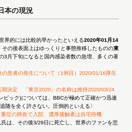
日本の現況
いて世界的には比較的早かったといえる
2020年01月14
、その後表面上はゆっくりと事態推移したものの
東
時の3月下旬になると国内感染者数の急増、多くの著
。
患者の発生について（1例目）2020/01/16厚生
定 「東京2020」の名称は維持2020/03/24
京オリンピック)については、BBCが極めて正確かつ迅速
追随を全く許さない。圧倒的といえる〉
 重症の肺炎で入院 濃厚接触者は自宅待機
ん氏は、その後3/29日に死亡し、世界のファンを悲