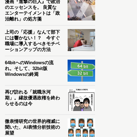
漫画『進撃の巨人』で政治
のエッセンスを。 良質な
エンターテイメントは「政
治離れ」の処方箋
上司の「応援」なんて部下
には響かない！？ 今すぐ
職場に導入するべきモチベ
ーションアップの方法
64bitへのWindowsの流
れ。そして、32bit版
Windowsの終焉
再び訪れる「就職氷河
期」。縁故優遇政権を終わ
らせるのは今
微表情研究の世界的権威に
聞いた、AI表情分析技術の
展望