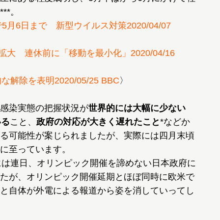
**。
月6日まで 新型ウイルス対策2020/04/07
 連休前に「移動を最小化」2020/04/16
を表明2020/05/25 BBC
〉
感染実態の把握状況が
世界的には大幅に少ない
いる
こと、
政府の対応が大きく遅れたこと
*などか
る可能性が案じられましたが、実際には四月末頃
に至っています。
中には連日、オリンピック開催を諦めない日本政府に
たが、オリンピック開催延期とほぼ同時に欧米で
と自体が外電による報道から姿を消していってし