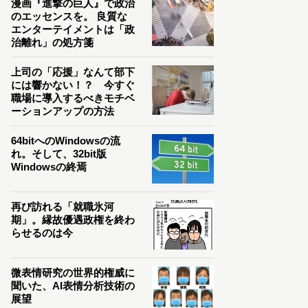
漫画『進撃の巨人』で政治
のエッセンスを。 良質な
エンターテイメントは「政
治離れ」の処方箋
上司の「応援」なんて部下
には響かない！？ 今すぐ
職場に導入するべきモチベ
ーションアップの方法
64bitへのWindowsの流
れ。そして、32bit版
Windowsの終焉
再び訪れる「就職氷河
期」。縁故優遇政権を終わ
らせるのは今
微表情研究の世界的権威に
聞いた、AI表情分析技術の
展望