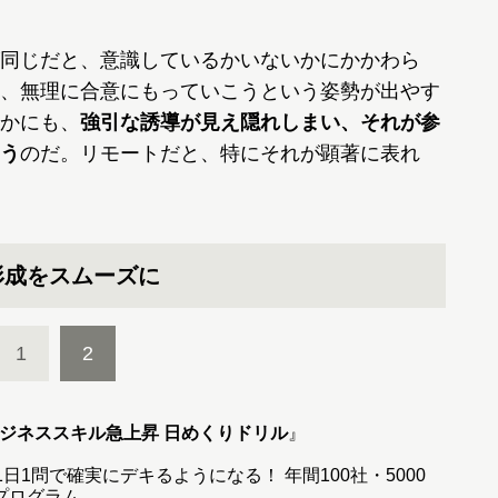
同じだと、意識しているかいないかにかかわら
、無理に合意にもっていこうという姿勢が出やす
かにも、
強引な誘導が見え隠れしまい、それが参
う
のだ。リモートだと、特にそれが顕著に表れ
形成をスムーズに
1
2
ビジネススキル急上昇 日めくりドリル
』
日1問で確実にデキるようになる！ 年間100社・5000
プログラム