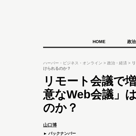
HOME
政治
ハーバー・ビジネス・オンライン
政治・経済
リ
けられるのか？
リモート会議で
意なWeb会議」
のか？
山口博
バックナンバー