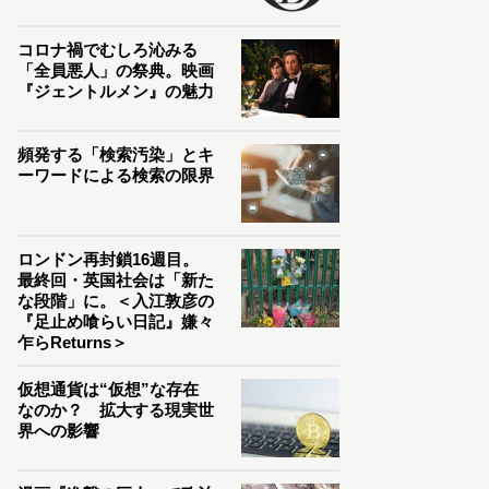
コロナ禍でむしろ沁みる
「全員悪人」の祭典。映画
『ジェントルメン』の魅力
頻発する「検索汚染」とキ
ーワードによる検索の限界
ロンドン再封鎖16週目。
最終回・英国社会は「新た
な段階」に。＜入江敦彦の
『足止め喰らい日記』嫌々
乍らReturns＞
仮想通貨は“仮想”な存在
なのか？ 拡大する現実世
界への影響